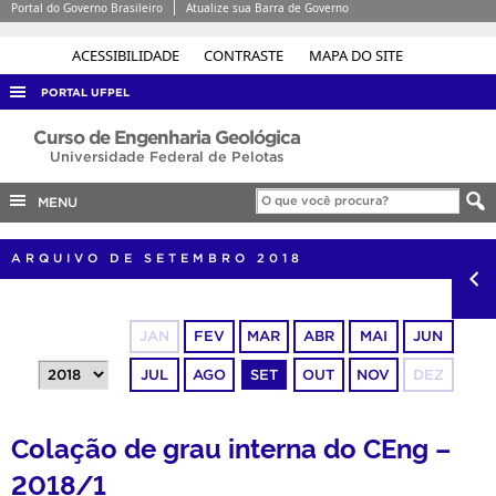
Portal do Governo Brasileiro
Atualize sua Barra de Governo
ACESSIBILIDADE
CONTRASTE
MAPA DO SITE
PORTAL UFPEL
ACESSO À INFORMAÇÃO
Curso de Engenharia Geológica
Universidade Federal de Pelotas
AUDITORIA
MENU
COBALTO
CONCURSOS
ARQUIVO DE SETEMBRO 2018
EDITAIS
INTERNACIONAL
JAN
FEV
MAR
ABR
MAI
JUN
OUVIDORIA
JUL
AGO
SET
OUT
NOV
DEZ
PORTARIAS
TELEFONES
Colação de grau interna do CEng –
2018/1