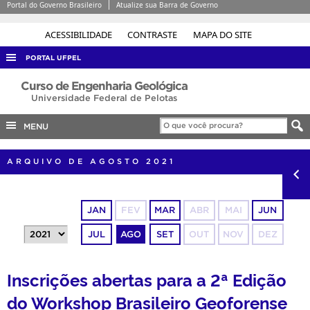
Portal do Governo Brasileiro
Atualize sua Barra de Governo
ACESSIBILIDADE
CONTRASTE
MAPA DO SITE
PORTAL UFPEL
ACESSO À INFORMAÇÃO
Curso de Engenharia Geológica
Universidade Federal de Pelotas
AUDITORIA
MENU
COBALTO
CONCURSOS
ARQUIVO DE AGOSTO 2021
EDITAIS
INTERNACIONAL
JAN
FEV
MAR
ABR
MAI
JUN
OUVIDORIA
JUL
AGO
SET
OUT
NOV
DEZ
PORTARIAS
TELEFONES
Inscrições abertas para a 2ª Edição
do Workshop Brasileiro Geoforense