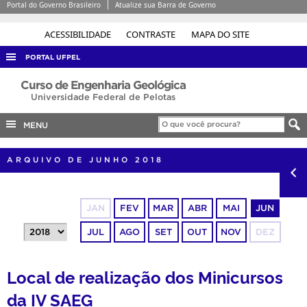
Portal do Governo Brasileiro
Atualize sua Barra de Governo
ACESSIBILIDADE
CONTRASTE
MAPA DO SITE
PORTAL UFPEL
ACESSO À INFORMAÇÃO
Curso de Engenharia Geológica
Universidade Federal de Pelotas
AUDITORIA
MENU
COBALTO
CONCURSOS
ARQUIVO DE JUNHO 2018
EDITAIS
INTERNACIONAL
JAN
FEV
MAR
ABR
MAI
JUN
OUVIDORIA
JUL
AGO
SET
OUT
NOV
DEZ
PORTARIAS
TELEFONES
Local de realização dos Minicursos
da IV SAEG