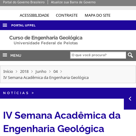
Portal do Governo Brasileiro
Atualize sua Barra de Governo
ACESSIBILIDADE
CONTRASTE
MAPA DO SITE
PORTAL UFPEL
ACESSO À INFORMAÇÃO
Curso de Engenharia Geológica
Universidade Federal de Pelotas
AUDITORIA
MENU
COBALTO
CONCURSOS
Início
2018
Junho
04
IV Semana Acadêmica da Engenharia Geológica
EDITAIS
INTERNACIONAL
NOTÍCIAS
>
OUVIDORIA
PORTARIAS
IV Semana Acadêmica da
TELEFONES
Engenharia Geológica