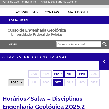
Portal do Governo Brasileiro
Atualize sua Barra de Governo
ACESSIBILIDADE
CONTRASTE
MAPA DO SITE
PORTAL UFPEL
ACESSO À INFORMAÇÃO
Curso de Engenharia Geológica
Universidade Federal de Pelotas
AUDITORIA
MENU
COBALTO
CONCURSOS
ARQUIVO DE SETEMBRO 2025
EDITAIS
INTERNACIONAL
JAN
FEV
MAR
ABR
MAI
JUN
OUVIDORIA
JUL
AGO
SET
OUT
NOV
DEZ
PORTARIAS
TELEFONES
Horários/Salas – Disciplinas
Engenharia Geológica 2025.2