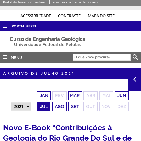
Portal do Governo Brasileiro
Atualize sua Barra de Governo
ACESSIBILIDADE
CONTRASTE
MAPA DO SITE
PORTAL UFPEL
ACESSO À INFORMAÇÃO
Curso de Engenharia Geológica
Universidade Federal de Pelotas
AUDITORIA
MENU
COBALTO
CONCURSOS
ARQUIVO DE JULHO 2021
EDITAIS
INTERNACIONAL
JAN
FEV
MAR
ABR
MAI
JUN
OUVIDORIA
JUL
AGO
SET
OUT
NOV
DEZ
PORTARIAS
TELEFONES
Novo E-Book “Contribuições à
Geologia do Rio Grande Do Sul e de