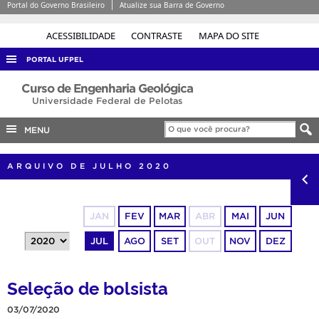
Portal do Governo Brasileiro
Atualize sua Barra de Governo
ACESSIBILIDADE
CONTRASTE
MAPA DO SITE
PORTAL UFPEL
ACESSO À INFORMAÇÃO
Curso de Engenharia Geológica
Universidade Federal de Pelotas
AUDITORIA
MENU
COBALTO
CONCURSOS
ARQUIVO DE JULHO 2020
EDITAIS
INTERNACIONAL
JAN
FEV
MAR
ABR
MAI
JUN
OUVIDORIA
JUL
AGO
SET
OUT
NOV
DEZ
PORTARIAS
TELEFONES
Seleção de bolsista
03/07/2020