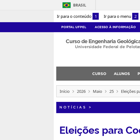
BRASIL
Ir para o conteúdo
1
Ir para o menu
2
PORTAL UFPEL
ACESSO À INFORMAÇÃO
Curso de Engenharia Geológic
Universidade Federal de Pelota
CURSO
ALUNOS
Início
2026
Maio
25
Eleições 
NOTÍCIAS
>
Eleições para C