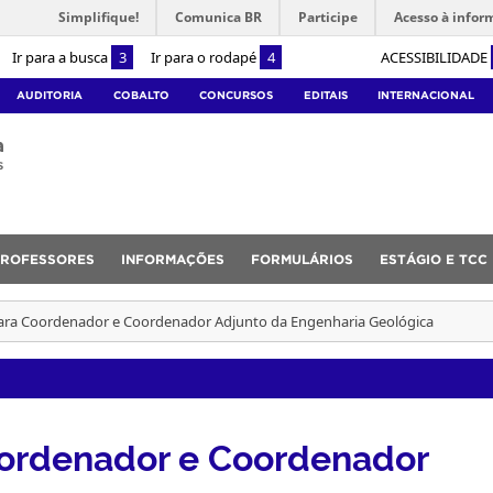
Simplifique!
Comunica BR
Participe
Acesso à infor
Ir para a busca
3
Ir para o rodapé
4
ACESSIBILIDADE
AUDITORIA
COBALTO
CONCURSOS
EDITAIS
INTERNACIONAL
a
s
PROFESSORES
INFORMAÇÕES
FORMULÁRIOS
ESTÁGIO E TCC
para Coordenador e Coordenador Adjunto da Engenharia Geológica
oordenador e Coordenador