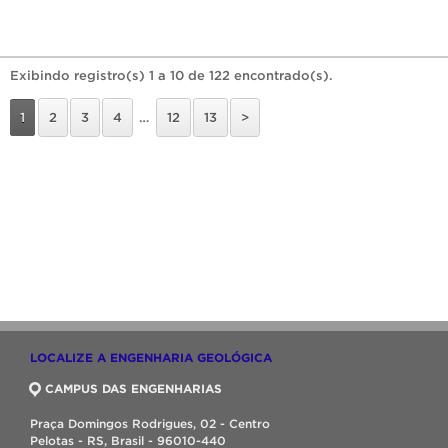
Exibindo registro(s) 1 a 10 de 122 encontrado(s).
1
2
3
4
…
12
13
>
LOCALIZE A ENGENHARIA GEOLÓGICA
CAMPUS DAS ENGENHARIAS
Praça Domingos Rodrigues, 02 - Centro
Pelotas - RS, Brasil - 96010-440