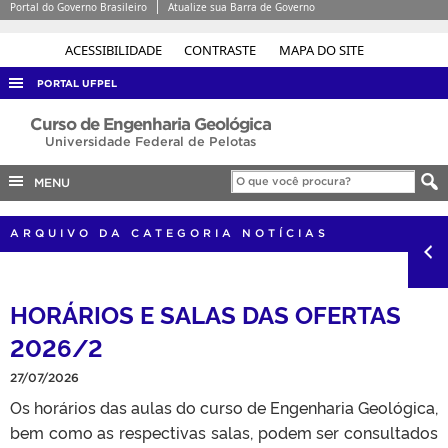
Portal do Governo Brasileiro
Atualize sua Barra de Governo
ACESSIBILIDADE
CONTRASTE
MAPA DO SITE
PORTAL UFPEL
ACESSO À INFORMAÇÃO
Curso de Engenharia Geológica
Universidade Federal de Pelotas
AUDITORIA
MENU
COBALTO
CONCURSOS
ARQUIVO DA CATEGORIA NOTÍCIAS
EDITAIS
INTERNACIONAL
HORÁRIOS E SALAS DAS OFERTAS
OUVIDORIA
2026/2
PORTARIAS
27/07/2026
TELEFONES
Os horários das aulas do curso de Engenharia Geológica,
bem como as respectivas salas, podem ser consultados