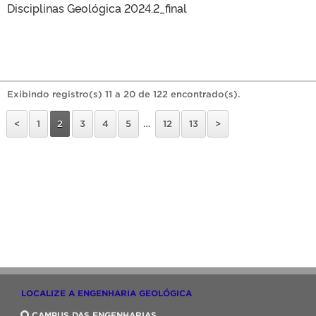
Disciplinas Geológica 2024.2_final
Exibindo registro(s) 11 a 20 de 122 encontrado(s).
<
1
2
3
4
5
…
12
13
>
LOCALIZE A ENGENHARIA GEOLÓGICA
CAMPUS DAS ENGENHARIAS