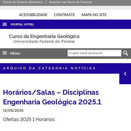
Portal do Governo Brasileiro
Atualize sua Barra de Governo
ACESSIBILIDADE
CONTRASTE
MAPA DO SITE
PORTAL UFPEL
ACESSO À INFORMAÇÃO
Curso de Engenharia Geológica
Universidade Federal de Pelotas
AUDITORIA
MENU
COBALTO
CONCURSOS
ARQUIVO DA CATEGORIA NOTÍCIAS
EDITAIS
INTERNACIONAL
Horários/Salas – Disciplinas
OUVIDORIA
Engenharia Geológica 2025.1
PORTARIAS
13/05/2025
TELEFONES
Ofertas 2025 1 Horários