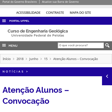
Portal do Governo Brasileiro
Atualize sua Barra de Governo
ACESSIBILIDADE
CONTRASTE
MAPA DO SITE
PORTAL UFPEL
ACESSO À INFORMAÇÃO
Curso de Engenharia Geológica
Universidade Federal de Pelotas
AUDITORIA
MENU
COBALTO
CONCURSOS
Início
2018
Junho
15
Atenção Alunos – Convocação
EDITAIS
NOTÍCIAS
>
INTERNACIONAL
OUVIDORIA
Atenção Alunos –
PORTARIAS
Convocação
TELEFONES