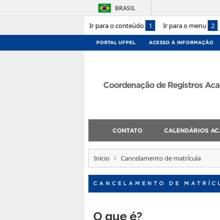
BRASIL
Ir para o conteúdo
1
Ir para o menu
2
PORTAL UFPEL
ACESSO À INFORMAÇÃO
Coordenação de Registros Ac
CONTATO
CALENDÁRIOS AC
Início
Cancelamento de matrícula
CANCELAMENTO DE MATRÍC
O que é?