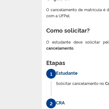
O cancelamento de matrícula é 
com a UFPel.
Como solicitar?
O estudante deve
solicitar p
cancelamento
.
Etapas
Estudante
1
Solicitar cancelamento no
C
CRA
2