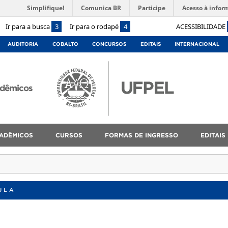
Simplifique!
Comunica BR
Participe
Acesso à infor
Ir para a busca
3
Ir para o rodapé
4
ACESSIBILIDADE
AUDITORIA
COBALTO
CONCURSOS
EDITAIS
INTERNACIONAL
adêmicos
ADÊMICOS
CURSOS
FORMAS DE INGRESSO
EDITAIS
ULA