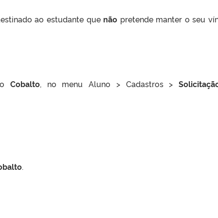
destinado ao estudante que
não
pretende manter o seu ví
elo
Cobalto
, no menu Aluno > Cadastros >
Solicitaç
obalto
.