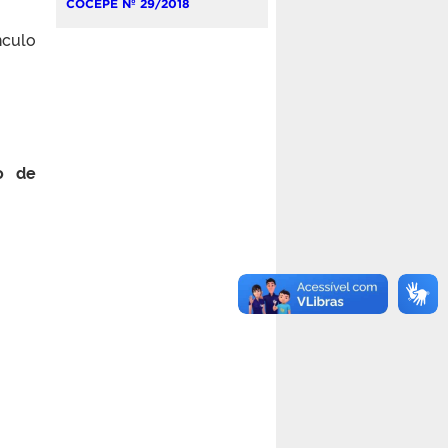
COCEPE Nº 29/2018
nculo
ão de