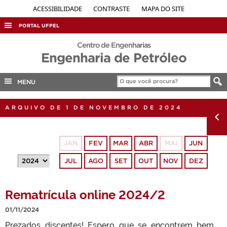
ACESSIBILIDADE
CONTRASTE
MAPA DO SITE
PORTAL UFPEL
ACESSO À INFORMAÇÃO
Centro de Engenharias
Engenharia de Petróleo
AUDITORIA
COBALTO
MENU
CONCURSOS
ARQUIVO DE 1 DE NOVEMBRO DE 2024
EDITAIS
INTERNACIONAL
JAN
FEV
MAR
ABR
MAI
JUN
OUVIDORIA
JUL
AGO
SET
OUT
NOV
DEZ
PORTARIAS
TELEFONES
Rematrícula online 2024/2
01/11/2024
Prezados discentes! Espero que se encontrem bem,