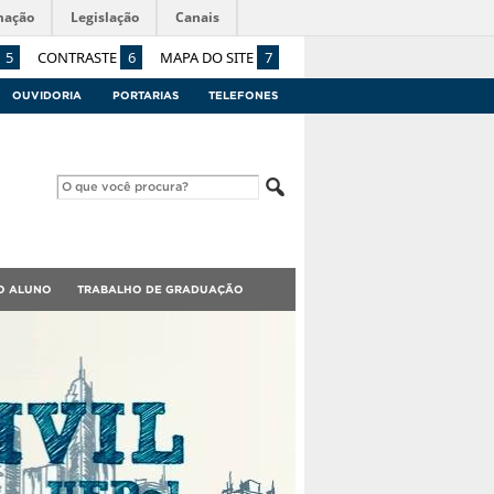
mação
Legislação
Canais
5
CONTRASTE
6
MAPA DO SITE
7
OUVIDORIA
PORTARIAS
TELEFONES
O ALUNO
TRABALHO DE GRADUAÇÃO