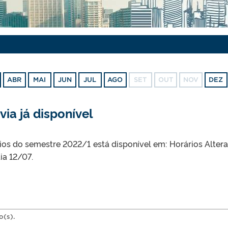
ABR
MAI
JUN
JUL
AGO
SET
OUT
NOV
DEZ
ia já disponível
ios do semestre 2022/1 está disponível em: Horários Alter
ia 12/07.
o(s).