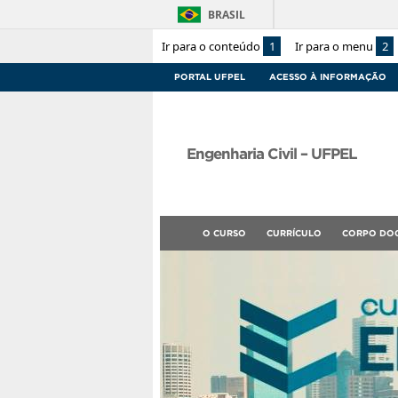
BRASIL
Ir para o conteúdo
1
Ir para o menu
2
PORTAL UFPEL
ACESSO À INFORMAÇÃO
Engenharia Civil – UFPEL
O CURSO
CURRÍCULO
CORPO DO