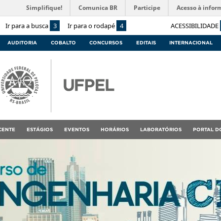
Simplifique!
Comunica BR
Participe
Acesso à infor
Ir para a busca
3
Ir para o rodapé
4
ACESSIBILIDADE
AUDITORIA
COBALTO
CONCURSOS
EDITAIS
INTERNACIONAL
CENTE
ESTÁGIOS
EVENTOS
HORÁRIOS
LABORATÓRIOS
PORTAL D