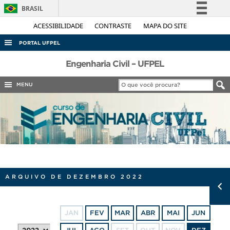
BRASIL
Simplifique!
ACESSIBILIDADE
CONTRASTE
MAPA DO SITE
Comunica BR
PORTAL UFPEL
Participe
ACESSO À INFORMAÇÃO
Engenharia Civil – UFPEL
Acesso à informação
AUDITORIA
MENU
Legislação
COBALTO
Canais
CONCURSOS
EDITAIS
INTERNACIONAL
OUVIDORIA
ARQUIVO DE DEZEMBRO 2022
PORTARIAS
TELEFONES
JAN
FEV
MAR
ABR
MAI
JUN