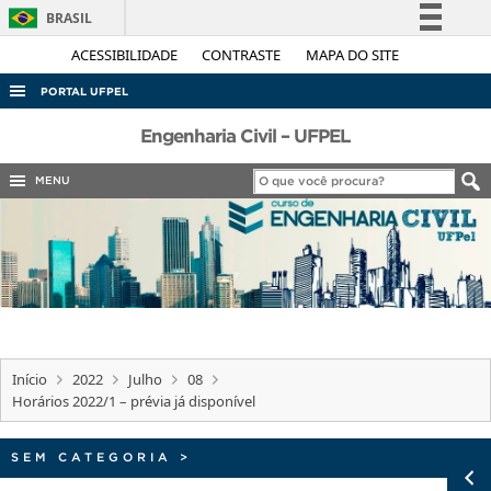
BRASIL
Simplifique!
ACESSIBILIDADE
CONTRASTE
MAPA DO SITE
Comunica BR
PORTAL UFPEL
Participe
ACESSO À INFORMAÇÃO
Engenharia Civil – UFPEL
Acesso à informação
AUDITORIA
MENU
Legislação
COBALTO
Canais
CONCURSOS
EDITAIS
INTERNACIONAL
OUVIDORIA
Início
2022
Julho
08
PORTARIAS
Horários 2022/1 – prévia já disponível
TELEFONES
SEM CATEGORIA
>