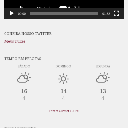
00:00
01:32
CONFIRA NOSSO TWITTER
Meus Tuítes
TEMPO EM PELOTAS
SÁBADO
DOMINGO
SEGUNDA
16
14
13
4
4
4
Fonte: CPPMet / UFPel