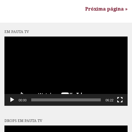
Próxima página »
EM PAUTA TV
Tocador
de
vídeo
00:00
06:22
DROPS EM PAUTA TV
Tocador