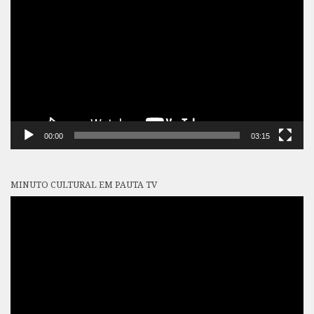
de
vídeo
00:00
03:15
MINUTO CULTURAL EM PAUTA TV
Tocador
de
vídeo