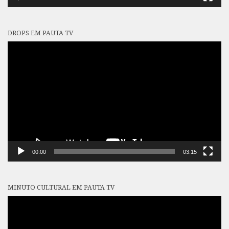
DROPS EM PAUTA TV
Tocador
de
vídeo
00:00
03:15
MINUTO CULTURAL EM PAUTA TV
Tocador
de
vídeo