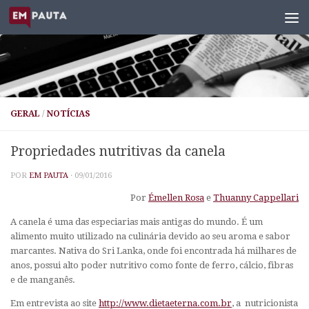
Skip to content
GERAL
/
NOTÍCIAS
Propriedades nutritivas da canela
POR
EM PAUTA
·
09/01/2016
Por
Émellen Rosa
e
Thuanny Cappellari
A canela é uma das especiarias mais antigas do mundo. É um
alimento muito utilizado na culinária devido ao seu aroma e sabor
marcantes. Nativa do Sri Lanka, onde foi encontrada há milhares de
anos, possui alto poder nutritivo como fonte de ferro, cálcio, fibras
e de manganês.
Em entrevista ao site
http://www.dietaeterna.com.br
, a nutricionista