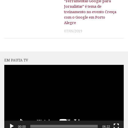
“Ferramentas Google para
Jornalistas” é tema de
treinamento no evento Cresça
com o Google em Porto
Alegre
07/05/2019
EM PAUTA TV
Tocador
de
vídeo
00:00
06:22