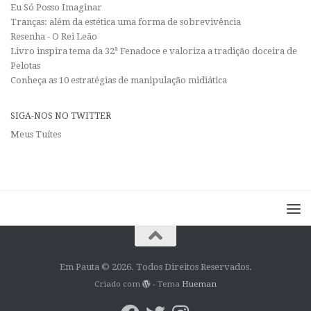
Eu Só Posso Imaginar
Tranças: além da estética uma forma de sobrevivência
Resenha - O Rei Leão
Livro inspira tema da 32ª Fenadoce e valoriza a tradição doceira de
Pelotas
Conheça as 10 estratégias de manipulação midiática
SIGA-NOS NO TWITTER
Meus Tuítes
Em Pauta © 2026. Todos Direitos Reservados.
Criado com
- Tema
Hueman