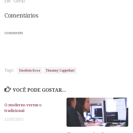
Em "Geral"
Comentários
comments
Tags:
Emellem Rosa
Thuanny Cappellari
VOCÊ PODE GOSTAR...
O moderno versus o
tradicional
12/02/2015