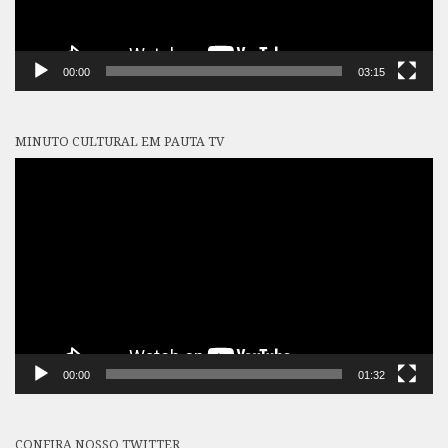
00:00
03:15
MINUTO CULTURAL EM PAUTA TV
Tocador
de
vídeo
00:00
01:32
CONFIRA NOSSO TWITTER