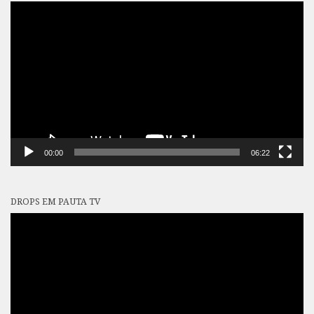
Tocador
de
vídeo
00:00
06:22
DROPS EM PAUTA TV
Tocador
de
vídeo