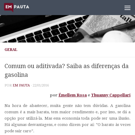
Skip to content
GERAL
Comum ou aditivada? Saiba as diferenças da
gasolina
POR
EM PAUTA
·
22/01/2016
por
Émellem Rosa
e
Thuanny Cappellari
Na hora de abastecer, muita gente não tem dúvidas. A gasolina
comum é a mais barata, tem maior rendimento e, por isso, se dá a
opção por utilizá-la. Mas essa economia toda pode ser uma ilusão.
Há algumas desvantagens, e como dizem por aí: “O barato às vezes
pode sair caro”.