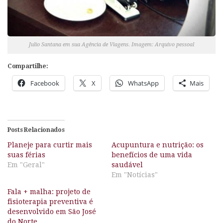
Julio Santana em sua Agência de Viagens. Imagem: Arquivo pessoal
Compartilhe:
Facebook
X
WhatsApp
Mais
Posts Relacionados
Planeje para curtir mais
Acupuntura e nutrição: os
suas férias
benefícios de uma vida
Em "Geral"
saudável
Em "Notícias"
Fala + malha: projeto de
fisioterapia preventiva é
desenvolvido em São José
do Norte