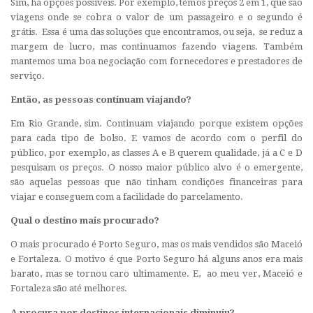
Sim, há opções possíveis. Por exemplo, temos preços 2 em 1, que são
viagens onde se cobra o valor de um passageiro e o segundo é
grátis. Essa é uma das soluções que encontramos, ou seja, se reduz a
margem de lucro, mas continuamos fazendo viagens. Também
mantemos uma boa negociação com fornecedores e prestadores de
serviço.
Então, as pessoas continuam viajando?
Em Rio Grande, sim. Continuam viajando porque existem opções
para cada tipo de bolso. E vamos de acordo com o perfil do
público, por exemplo, as classes A e B querem qualidade, já a C e D
pesquisam os preços. O nosso maior público alvo é o emergente,
são aquelas pessoas que não tinham condições financeiras para
viajar e conseguem com a facilidade do parcelamento.
Qual o destino mais procurado?
O mais procurado é Porto Seguro, mas os mais vendidos são Maceió
e Fortaleza. O motivo é que Porto Seguro há alguns anos era mais
barato, mas se tornou caro ultimamente. E, ao meu ver, Maceió e
Fortaleza são até melhores.
A procura por destinos internacionais diminuiu?