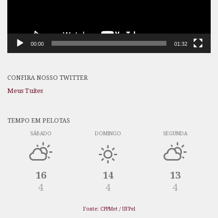
00:00
01:32
CONFIRA NOSSO TWITTER
Meus Tuítes
TEMPO EM PELOTAS
SÁBADO
DOMINGO
SEGUNDA
16
14
13
4
4
4
Fonte: CPPMet / UFPel