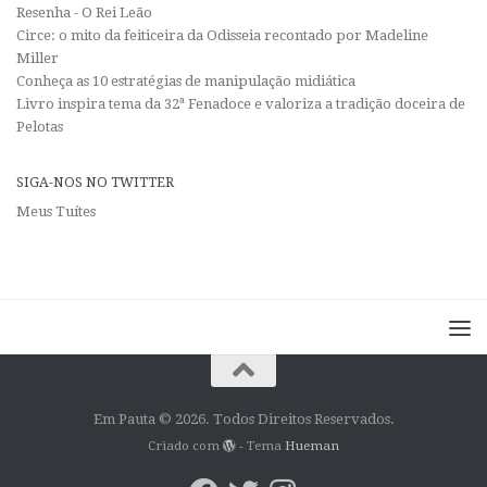
Resenha - O Rei Leão
Circe: o mito da feiticeira da Odisseia recontado por Madeline
Miller
Conheça as 10 estratégias de manipulação midiática
Livro inspira tema da 32ª Fenadoce e valoriza a tradição doceira de
Pelotas
SIGA-NOS NO TWITTER
Meus Tuítes
Em Pauta © 2026. Todos Direitos Reservados.
Criado com
- Tema
Hueman