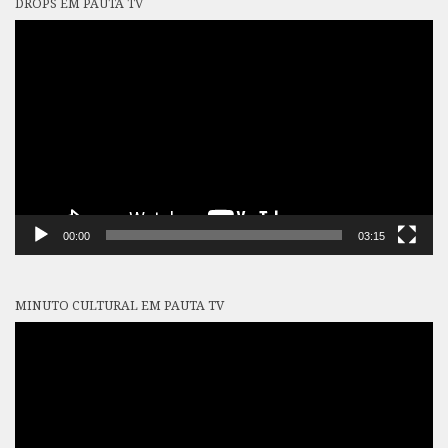
DROPS EM PAUTA TV
Tocador
de
vídeo
00:00
03:15
MINUTO CULTURAL EM PAUTA TV
Tocador
de
vídeo