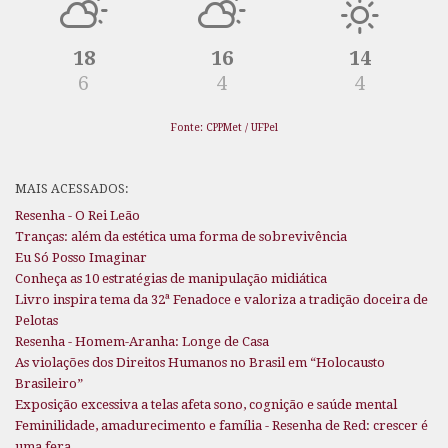
18
16
14
6
4
4
Fonte: CPPMet / UFPel
MAIS ACESSADOS:
Resenha - O Rei Leão
Tranças: além da estética uma forma de sobrevivência
Eu Só Posso Imaginar
Conheça as 10 estratégias de manipulação midiática
Livro inspira tema da 32ª Fenadoce e valoriza a tradição doceira de
Pelotas
Resenha - Homem-Aranha: Longe de Casa
As violações dos Direitos Humanos no Brasil em “Holocausto
Brasileiro”
Exposição excessiva a telas afeta sono, cognição e saúde mental
Feminilidade, amadurecimento e família - Resenha de Red: crescer é
uma fera