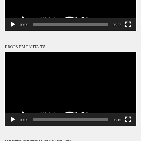
00:00
06:22
DROPS EM PAUTA TV
Tocador
de
vídeo
00:00
03:15