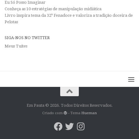
Eu Só Posso Imaginar
Conheça as 10 estratégias de manipulação midiática
Livro inspira tema da 32ª Fenadoce e valoriza a tradição doceira de
Pelotas
SIGA-NOS NO TWITTER
Meus Tuítes
Em Pauta © 2026. Todos Direitos Reservados.
Criado com
- Tema
Hueman