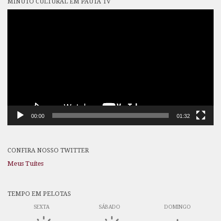
MINUTO CULTURAL EM PAUTA TV
Tocador
de
vídeo
00:00
01:32
CONFIRA NOSSO TWITTER
Meus Tuítes
TEMPO EM PELOTAS
SEXTA
SÁBADO
DOMINGO