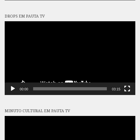
DROPS EM PAUTA TV
Tocador
de
vídeo
00:00
03:15
MINUTO CULTURAL EM PAUTA TV
Tocador
de
vídeo