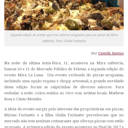
Segunda edição do evento que traz sabores uruguaios para as pizzas da Mira
cafeteria. Foto: Giulia Fuzinatto
Por
Camila Santos
Na noite da ultima sexta-feira, 11, aconteceu na Mira cafeteria,
bancas 10 e 11 do Mercado Público de Pelotas, a segunda edição do
evento Mira La Luna. Um evento recheado de pizzas uruguaias,
incluindo uma opção vegana e chopp artesanal, a grande novidade
dessa edição foram as caipirinhas de diversos sabores. Para
embalar a noite, rolou música ao vivo com artistas locais, Matheus
Rosa e Cássio Mendes.
A ideia do evento surgiu pelo interesse das proprietárias em pizzas,
Mirian Fuzinatto e a filha Giulia Fuzinatto perceberam que no
mercado não tem nenhum restaurante que ofereça pizzas com estilo
uruguaio. A primeira edição do evento aconteceu no final de 2017 e