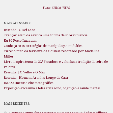
Fonte: CPPMet / UFPel
MAIS ACESSADOS:
Resenha - O Rei Leão
Tranças: além da estética uma forma de sobrevivência
Eu Só Posso Imaginar
Conheça as 10 estratégias de manipulação midiática
Circe: o mito da feiticeira da Odisseia recontado por Madeline
Miller
Livro inspira tema da 32ª Fenadoce e valoriza a tradição doceira de
Pelotas
Resenha | O Velho e O Mar
Resenha - Homem-Aranha: Longe de Casa
IMAX: Imersão cinematográfica
Exposição excessiva a telas afeta sono, cognição e saúde mental
MAIS RECENTES:
A conexão entre fãs e artistas movimenta comunidades e bilhões