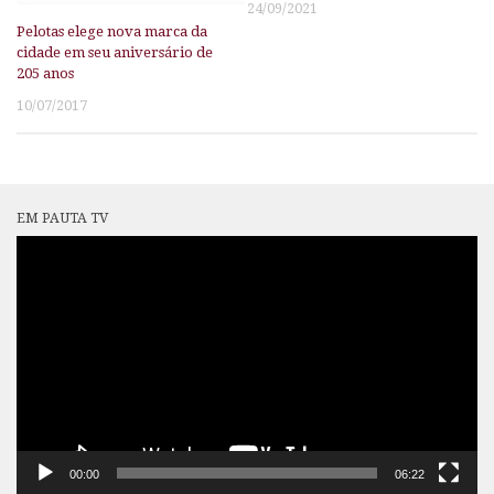
24/09/2021
Pelotas elege nova marca da
cidade em seu aniversário de
205 anos
10/07/2017
EM PAUTA TV
Tocador
de
vídeo
00:00
06:22