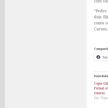
com cad
“Pedro 
dois fi
conta c
Caruso.
Comparti
Fac
Posts Rel
Copa Gil
Futsal e
Osório
Em "Esp