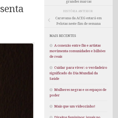
grandes marcas
esenta
HISTÓRIA ANTERIOR
Caravana da ACEG estará em
Pelotas neste fim de semana
MAIS RECENTES
A conexão entre fãs e artistas
movimenta comunidades e bilhões
de reais
Cuidar para viver: o verdadeiro
significado do Dia Mundial da
Saúde
Mulheres negras e os espaços de
poder
Mais que um videozinho!
Direitos femininos: iguais no