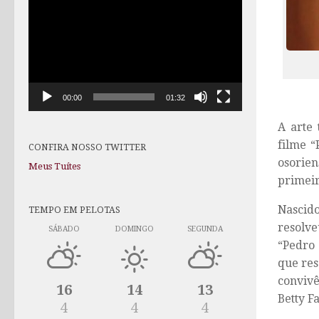
de
vídeo
00:00
01:32
A arte 
filme “
CONFIRA NOSSO TWITTER
osorien
Meus Tuítes
primeir
Nascid
TEMPO EM PELOTAS
resolve
SÁBADO
DOMINGO
SEGUNDA
“Pedro 
que res
convivê
16
14
13
Betty Fa
4
4
4