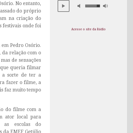
Osório. No entanto,
passado do próprio
ram na criação do
festivais onde foi
Acesse o site da Rádio
a em Pedro Osório.
, da relação com o
, mas de sensações
 que queria filmar
 a sorte de ter a
a fazer o filme, a
ois faz muito tempo
ção do filme com a
m ator local para
ou as escolas do
as da EMEF Getúlio