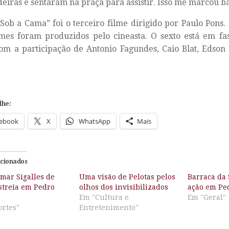
eiras e sentaram na praça para assistir. Isso me marcou ba
Sob a Cama” foi o terceiro filme dirigido por Paulo Pons.
lmes foram produzidos pelo cineasta. O sexto está em fa
om a participação de Antonio Fagundes, Caio Blat, Edson
lhe:
ebook
X
WhatsApp
Mais
acionados
mar Sigalles de
Uma visão de Pelotas pelos
Barraca da 
streia em Pedro
olhos dos invisibilizados
ação em Pe
Em "Cultura e
Em "Geral"
ortes"
Entretenimento"