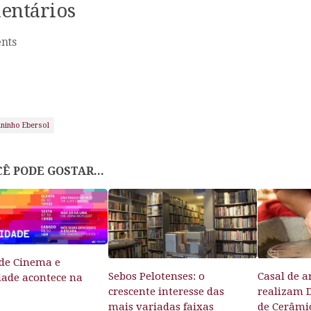
entários
nts
uninho Ebersol
Ê PODE GOSTAR...
de Cinema e
Sebos Pelotenses: o
Casal de a
dade acontece na
crescente interesse das
realizam 
mais variadas faixas
de Cerâmi