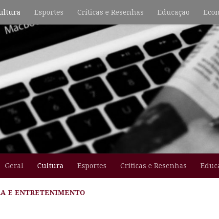
ultura
Esportes
Críticas e Resenhas
Educação
Econ
Geral
Cultura
Esportes
Críticas e Resenhas
Educ
A E ENTRETENIMENTO