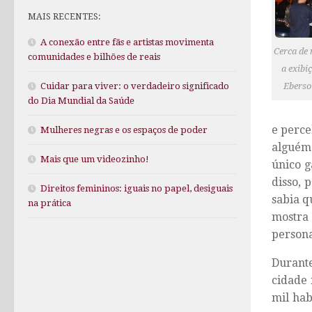
MAIS RECENTES:
A conexão entre fãs e artistas movimenta
Cerca de
comunidades e bilhões de reais
a exibi
Eberso
Cuidar para viver: o verdadeiro significado
do Dia Mundial da Saúde
e perce
Mulheres negras e os espaços de poder
alguém 
Mais que um videozinho!
único g
disso, 
Direitos femininos: iguais no papel, desiguais
sabia q
na prática
mostra 
persona
Durante
cidade 
mil hab