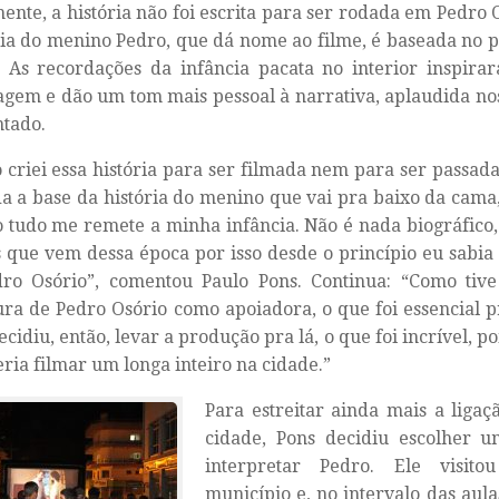
mente, a história não foi escrita para ser rodada em Pedro 
ria do menino Pedro, que dá nome ao filme, é baseada no 
. As recordações da infância pacata no interior inspira
gem e dão um tom mais pessoal à narrativa, aplaudida nos 
tado.
 criei essa história para ser filmada nem para ser passad
a a base da história do menino que vai pra baixo da cama
so tudo me remete a minha infância. Não é nada biográfico
s que vem dessa época por isso desde o princípio eu sabia
ro Osório”, comentou Paulo Pons. Continua: “Como tive
ura de Pedro Osório como apoiadora, o que foi essencial pr
ecidiu, então, levar a produção pra lá, o que foi incrível, p
ria filmar um longa inteiro na cidade.”
Para estreitar ainda mais a liga
cidade, Pons decidiu escolher u
interpretar Pedro. Ele visit
município e, no intervalo das aul