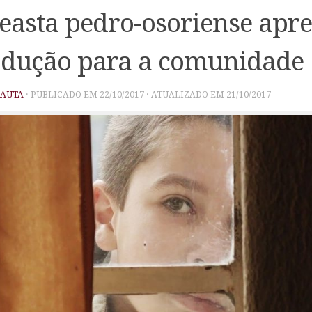
easta pedro-osoriense apr
dução para a comunidade
PAUTA
· PUBLICADO EM
22/10/2017
· ATUALIZADO EM
21/10/2017