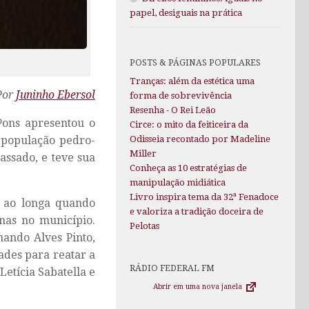
papel, desiguais na prática
POSTS & PÁGINAS POPULARES
Tranças: além da estética uma
Por
Juninho Ebersol
forma de sobrevivência
Resenha - O Rei Leão
Pons apresentou o
Circe: o mito da feiticeira da
 população pedro-
Odisseia recontado por Madeline
Miller
assado, e teve sua
Conheça as 10 estratégias de
manipulação midiática
Livro inspira tema da 32ª Fenadoce
o ao longa quando
e valoriza a tradição doceira de
nas no município.
Pelotas
nando Alves Pinto,
dades para reatar a
RÁDIO FEDERAL FM
etícia Sabatella e
Abrir em uma nova janela