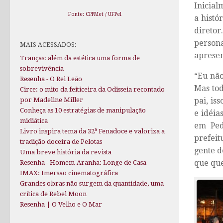
Inicial
Fonte: CPPMet / UFPel
a histó
diretor
persona
MAIS ACESSADOS:
apresen
Tranças: além da estética uma forma de
sobrevivência
“Eu não
Resenha - O Rei Leão
Mas tod
Circe: o mito da feiticeira da Odisseia recontado
por Madeline Miller
pai, is
Conheça as 10 estratégias de manipulação
e idéia
midiática
em Ped
Livro inspira tema da 32ª Fenadoce e valoriza a
prefeit
tradição doceira de Pelotas
gente d
Uma breve história da revista
que que
Resenha - Homem-Aranha: Longe de Casa
IMAX: Imersão cinematográfica
Grandes obras não surgem da quantidade, uma
crítica de Rebel Moon
Resenha | O Velho e O Mar