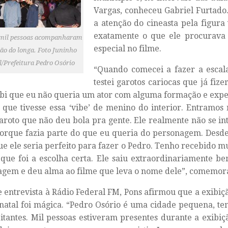
Vargas, conheceu Gabriel Furtado
a atenção do cineasta pela figura 
exatamente o que ele procurava
 mil pessoas acompanharam
especial no filme.
ção do longa. Foto Juninho
l/Prefeitura Pedro Osório
“Quando comecei a fazer a escal
testei garotos cariocas que já fiz
bi que eu não queria um ator com alguma formação e expe
que tivesse essa ‘vibe’ de menino do interior. Entramos n
aroto que não deu bola pra gente. Ele realmente não se int
porque fazia parte do que eu queria do personagem. Desd
ue ele seria perfeito para fazer o Pedro. Tenho recebido mu
que foi a escolha certa. Ele saiu extraordinariamente b
gem e deu alma ao filme que leva o nome dele”, comemor
 entrevista à Rádio Federal FM, Pons afirmou que a exibiç
natal foi mágica. “Pedro Osório é uma cidade pequena, t
itantes. Mil pessoas estiveram presentes durante a exibiç