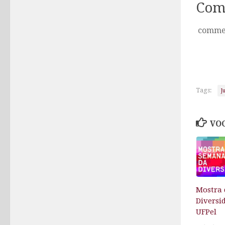
Com
comme
Tags:
J
VOC
Mostra 
Diversi
UFPel