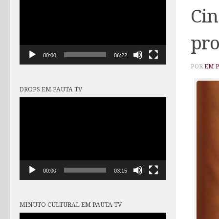
vídeo
Cin
pro
00:00
06:22
POR
EM 
DROPS EM PAUTA TV
Tocador
de
vídeo
00:00
03:15
MINUTO CULTURAL EM PAUTA TV
Tocador