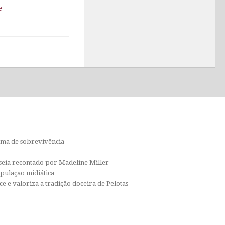
e
orma de sobrevivência
isseia recontado por Madeline Miller
ipulação midiática
e e valoriza a tradição doceira de Pelotas