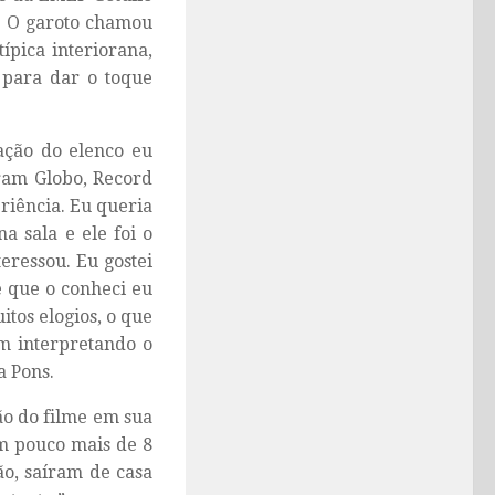
. O garoto chamou
típica interiorana,
 para dar o toque
ação do elenco eu
eram Globo, Record
riência. Eu queria
a sala e ele foi o
eressou. Eu gostei
e que o conheci eu
itos elogios, o que
em interpretando o
a Pons.
ão do filme em sua
em pouco mais de 8
ão, saíram de casa