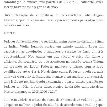
combinação, o embate teve parciais de 7-5 e 7-6. Realmente, Isner
sofreu bastante até chegar na decisão.
Outro destaque da competição foi o canadense Felix Auger-
Aliassime, que foi à fase semifinal e parece pronto para alçar voos
cada vez maiores.
A FINAL
Federer foi avassalador no set inicial, assim como havia sido na final
de Indian Wells. Jogando contra um exímio sacador, Roger foi
agressivo nas devoluções e quebrou o serviço de Isner em três
oportunidades. Nos games em que sacou, o suíço foi firme e
eficiente. Ao contrário do que aconteceu na decisão contra Thiem,
no segundo set Roger Federer manteve o ritmo, com o jogo
equilibrado até o 4 a 4. No décimo game, Federer quebrou mais
uma vez o serviço de Isner, que mancava em quadra, por causa de
uma lesão no pé. Esta quebra garantiu o quarto caneco para Roger
Federer em Miami. Antes disso, o suíço havia sido campeão deste
Master nos anos de 2005, 2006 e 2017.
Com esta vitória, o tenista da Suíça, de 37 anos, deve voltar ao posto
de quarto melhor jogador do mundo, de acordo com o ranking que