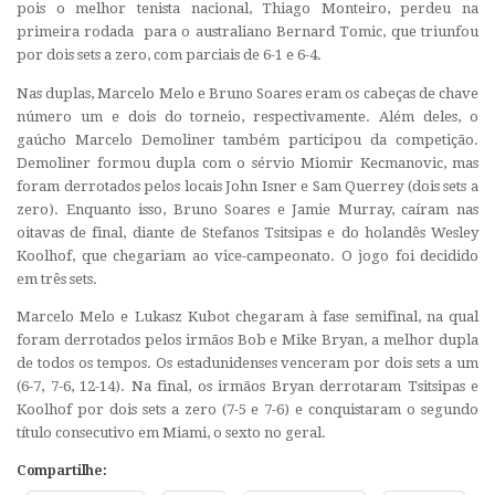
pois o melhor tenista nacional, Thiago Monteiro, perdeu na
primeira rodada para o australiano Bernard Tomic, que triunfou
por dois sets a zero, com parciais de 6-1 e 6-4.
Nas duplas, Marcelo Melo e Bruno Soares eram os cabeças de chave
número um e dois do torneio, respectivamente. Além deles, o
gaúcho Marcelo Demoliner também participou da competição.
Demoliner formou dupla com o sérvio Miomir Kecmanovic, mas
foram derrotados pelos locais John Isner e Sam Querrey (dois sets a
zero). Enquanto isso, Bruno Soares e Jamie Murray, caíram nas
oitavas de final, diante de Stefanos Tsitsipas e do holandês Wesley
Koolhof, que chegariam ao vice-campeonato. O jogo foi decidido
em três sets.
Marcelo Melo e Lukasz Kubot chegaram à fase semifinal, na qual
foram derrotados pelos irmãos Bob e Mike Bryan, a melhor dupla
de todos os tempos. Os estadunidenses venceram por dois sets a um
(6-7, 7-6, 12-14). Na final, os irmãos Bryan derrotaram Tsitsipas e
Koolhof por dois sets a zero (7-5 e 7-6) e conquistaram o segundo
título consecutivo em Miami, o sexto no geral.
Compartilhe: