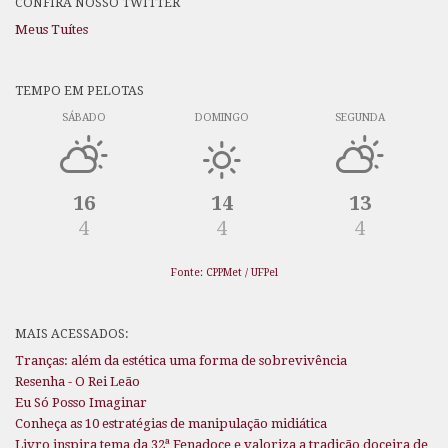
CONFIRA NOSSO TWITTER
Meus Tuítes
TEMPO EM PELOTAS
SÁBADO
DOMINGO
SEGUNDA
16
14
13
4
4
4
Fonte: CPPMet / UFPel
MAIS ACESSADOS:
Tranças: além da estética uma forma de sobrevivência
Resenha - O Rei Leão
Eu Só Posso Imaginar
Conheça as 10 estratégias de manipulação midiática
Livro inspira tema da 32ª Fenadoce e valoriza a tradição doceira de