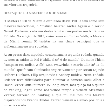
sua vitoriosa trajetória.
DESTAQUES DO MASTERS 1000 DE MIAMI
O Masters 1000 de Miami é disputado desde 1985 e tem como seus
maiores vencedores, o “maluco beleza” Andre Agassi e o sérvio
Novak Djokovic, cada um destes tenistas conquistou seis troféus na
Flórida. Na edição de 2019, assim como em Indian Wells, o Masters
de Miami reuniu 96 tenistas na sua chave principal, que se
enfrentaram em sete rodadas.
As surpresas da competição começaram na segunda rodada, quando
tivemos as saídas de Kei Nishikori (nº 6 do mundo), Dominic Thiem
(campeão em Indian Wells), Stan Wawrinka e Marin Cilic (nº 11 do
mundo), que foram eliminados respectivamente por Dusan Lajovic,
Hubert Hurkacz, Filip Krajinovic e Andrey Rublev. Nesta rodada,
Federer teve dificuldades para eliminar o romeno Radu Albot e
David Ferrer, atual número 155 do planeta, mas que já foi o quinto
do ranking, jogou como nos velhos tempo e venceu Alexander
Zverev, terceiro do ranking e que foi mal nos dois Masters
disputados nos Estados Unidos. Ferrer venceu o alemão por dois a
um e de virada.