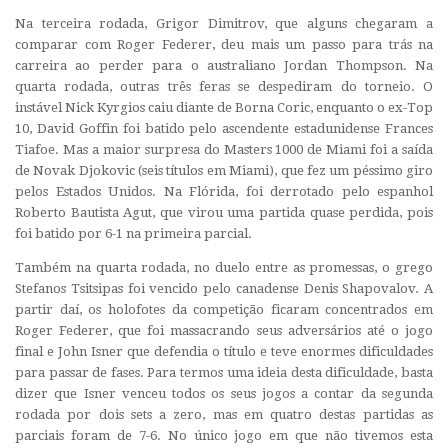
Na terceira rodada, Grigor Dimitrov, que alguns chegaram a
comparar com Roger Federer, deu mais um passo para trás na
carreira ao perder para o australiano Jordan Thompson. Na
quarta rodada, outras três feras se despediram do torneio. O
instável Nick Kyrgios caiu diante de Borna Coric, enquanto o ex-Top
10, David Goffin foi batido pelo ascendente estadunidense Frances
Tiafoe. Mas a maior surpresa do Masters 1000 de Miami foi a saída
de Novak Djokovic (seis títulos em Miami), que fez um péssimo giro
pelos Estados Unidos. Na Flórida, foi derrotado pelo espanhol
Roberto Bautista Agut, que virou uma partida quase perdida, pois
foi batido por 6-1 na primeira parcial.
Também na quarta rodada, no duelo entre as promessas, o grego
Stefanos Tsitsipas foi vencido pelo canadense Denis Shapovalov. A
partir daí, os holofotes da competição ficaram concentrados em
Roger Federer, que foi massacrando seus adversários até o jogo
final e John Isner que defendia o título e teve enormes dificuldades
para passar de fases. Para termos uma ideia desta dificuldade, basta
dizer que Isner venceu todos os seus jogos a contar da segunda
rodada por dois sets a zero, mas em quatro destas partidas as
parciais foram de 7-6. No único jogo em que não tivemos esta