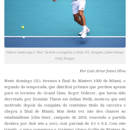
Federer ainda joga o “fino” da bola e conquista o título 101. Imagem: Julian Finney/
Getty Images.
Por Luís Artur Janes Silva
Neste domingo (31), tivemos a final do Masters 1000 de Miami, o
segundo da temporada, que distribui prêmios que perdem apenas
para os torneios do Grand Slam. Roger Federer, que havia sido
derrotado por Dominic Thiem em Indian Wells, mostrou que está
motivado depois da conquista do centésimo título da carreira e
chegou à final de Miami. Mas desta vez não deu chances ao
estadunidense John Isner, campeão de 2018, vencendo a partida
decisiva por dois sets a zero, com parciais de 6-1 e 6-4. Com este
triunfo, o suíço comemora o vigésimo oitavo troféu de Masters de