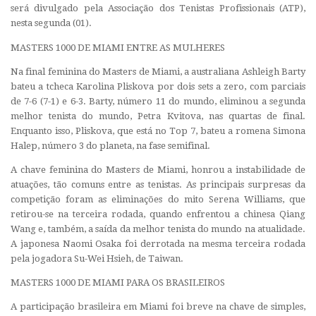
será divulgado pela Associação dos Tenistas Profissionais (ATP),
nesta segunda (01).
MASTERS 1000 DE MIAMI ENTRE AS MULHERES
Na final feminina do Masters de Miami, a australiana Ashleigh Barty
bateu a tcheca Karolina Pliskova por dois sets a zero, com parciais
de 7-6 (7-1) e 6-3. Barty, número 11 do mundo, eliminou a segunda
melhor tenista do mundo, Petra Kvitova, nas quartas de final.
Enquanto isso, Pliskova, que está no Top 7, bateu a romena Simona
Halep, número 3 do planeta, na fase semifinal.
A chave feminina do Masters de Miami, honrou a instabilidade de
atuações, tão comuns entre as tenistas. As principais surpresas da
competição foram as eliminações do mito Serena Williams, que
retirou-se na terceira rodada, quando enfrentou a chinesa Qiang
Wang e, também, a saída da melhor tenista do mundo na atualidade.
A japonesa Naomi Osaka foi derrotada na mesma terceira rodada
pela jogadora Su-Wei Hsieh, de Taiwan.
MASTERS 1000 DE MIAMI PARA OS BRASILEIROS
A participação brasileira em Miami foi breve na chave de simples,