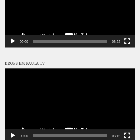
00:00
06:22
DROPS EM PAUTA TV
Tocador
de
vídeo
00:00
03:15