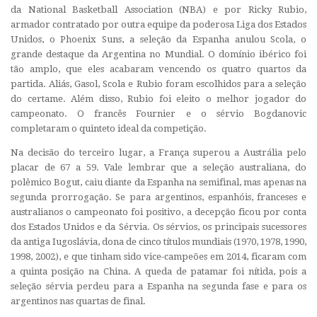
da National Basketball Association (NBA) e por Ricky Rubio,
armador contratado por outra equipe da poderosa Liga dos Estados
Unidos, o Phoenix Suns, a seleção da Espanha anulou Scola, o
grande destaque da Argentina no Mundial. O domínio ibérico foi
tão amplo, que eles acabaram vencendo os quatro quartos da
partida. Aliás, Gasol, Scola e Rubio foram escolhidos para a seleção
do certame. Além disso, Rubio foi eleito o melhor jogador do
campeonato. O francês Fournier e o sérvio Bogdanovic
completaram o quinteto ideal da competição.
Na decisão do terceiro lugar, a França superou a Austrália pelo
placar de 67 a 59. Vale lembrar que a seleção australiana, do
polêmico Bogut, caiu diante da Espanha na semifinal, mas apenas na
segunda prorrogação. Se para argentinos, espanhóis, franceses e
australianos o campeonato foi positivo, a decepção ficou por conta
dos Estados Unidos e da Sérvia. Os sérvios, os principais sucessores
da antiga Iugoslávia, dona de cinco títulos mundiais (1970, 1978, 1990,
1998, 2002), e que tinham sido vice-campeões em 2014, ficaram com
a quinta posição na China. A queda de patamar foi nítida, pois a
seleção sérvia perdeu para a Espanha na segunda fase e para os
argentinos nas quartas de final.