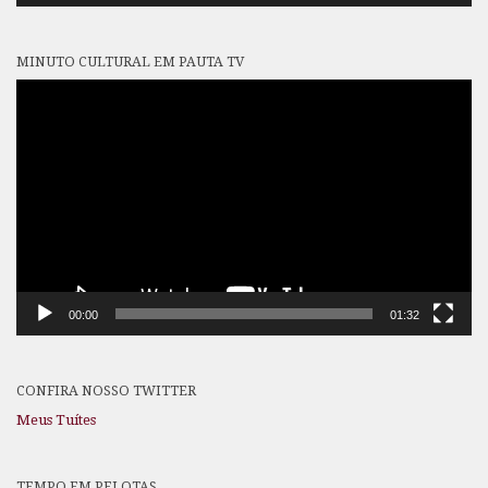
MINUTO CULTURAL EM PAUTA TV
Tocador
de
vídeo
00:00
01:32
CONFIRA NOSSO TWITTER
Meus Tuítes
TEMPO EM PELOTAS