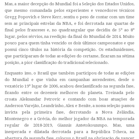
Mas, a maior decepção do Mundial foi a Seleção dos Estados Unidos,
que mesmo comandada pelos experientes e vencedores técnicos
Gregg Popovich e Steve Kerr, sentiu o peso de contar com um time
sem as principais estrelas da NBA, e foi derrotada nas quartas de
final pelos franceses e, no quadrangular que decidiu de 5º ao 8º
lugar, pelos sérvios, na reedição da final do Mundial de 2014. Muito
pouco para quem tinha vencido os dois últimos campeonatos e que
possui cinco títulos na história da competição. Os estadunidenses,
que participaram de todas as edições do certame, ficaram na sétima
posição, a pior classificação do tradicional selecionado.
Enquanto isso, o Brasil que também participou de todas as edições
do Mundial e que vinha em campanhas ascendentes, desde o
vexatório 19º lugar de 2006, acabou desclassificado na segunda fase,
ficando entre os dezesseis melhores do planeta. Treinada pelo
croata Aleksandar Petrovic e contando com boas atuações de
Anderson Varejão, Leandrinho, Alex e Benite, a nossa seleção passou
invicta pela primeira fase, derrotando a Nova Zelândia,
Montenegro e a Grécia, do melhor jogador da NBA na temporada
regular de 2018-2019, Giannis Antetokounmpo. Mas, uma
inesperada e dilatada derrotada para a República Tcheca, na
abertura da segunda fase, colocou o Brasil na obrigação de vencer