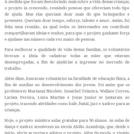
À medida que foram descobrindo mais sobre a vida dessas crianças,
o projeto ia crescendo, reunindo pessoas que ofereciam todo tipo
de ajuda. Mas elas queriam doar mais do que brinquedos e
presentes. Queriam doar tempo, esforço, talento e amor. Assim, foi
feita uma reunião, na qual todos os interessados em contribuir
compartilharam ideias e sonhos, para que o projeto ganhasse força
e ajudasse um número cada vez maior de pessoas.
Para melhorar a qualidade de vida dessas famílias, os voluntários
tiveram a ideia de cadastrar todas as mães que estavam
desempregadas, a fim de ajudá-las a ingressar no mercado de
trabalho.
Além disso, buscaram voluntários na faculdade de educação física, a
fim de auxiliar no desenvolvimento dos jovens. Foi assim que os
professores Marianni Nicolete, Smaichel Teixeira, Wallace Correa,
Larissa Pereira, Luiza Martins e Jonas Junior se juntaram ao
projeto, trazendo atividades como balé, fustal, jazz e xadrez para as
crianças.
Hoje, o projeto ministra aulas gratuitas para 96 alunos. As aulas de
dança e xadrez acontecem na escola Abílio Azambuja, que, desde o
início, abriu as portas e adotou o projeto. Além da escola, o ginásio