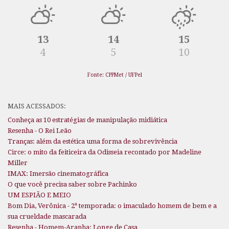
13
14
15
4
5
10
Fonte: CPPMet / UFPel
MAIS ACESSADOS:
Conheça as 10 estratégias de manipulação midiática
Resenha - O Rei Leão
Tranças: além da estética uma forma de sobrevivência
Circe: o mito da feiticeira da Odisseia recontado por Madeline
Miller
IMAX: Imersão cinematográfica
O que você precisa saber sobre Pachinko
UM ESPIÃO E MEIO
Bom Dia, Verônica - 2ª temporada: o imaculado homem de bem e a
sua crueldade mascarada
Resenha - Homem-Aranha: Longe de Casa