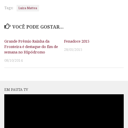
Tags:
Luiza Mattea
VOCÊ PODE GOSTAR...
Grande Prêmio Rainha da
Fenadoce 2015
Fronteira é destaque do fim de
28/05/2015
semana no Hipódromo
08/10/2014
EM PAUTA TV
Tocador
de
vídeo