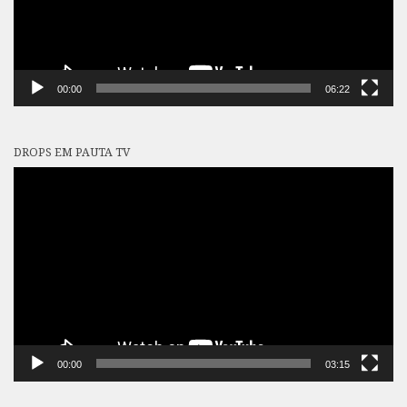
00:00
06:22
DROPS EM PAUTA TV
Tocador
de
vídeo
00:00
03:15