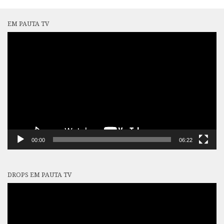
EM PAUTA TV
Tocador
de
vídeo
00:00
06:22
DROPS EM PAUTA TV
Tocador
de
vídeo