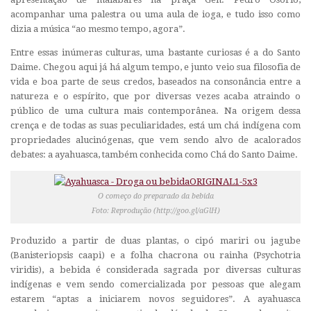
acompanhar uma palestra ou uma aula de ioga, e tudo isso como
dizia a música “ao mesmo tempo, agora”.
Entre essas inúmeras culturas, uma bastante curiosas é a do Santo
Daime. Chegou aqui já há algum tempo, e junto veio sua filosofia de
vida e boa parte de seus credos, baseados na consonância entre a
natureza e o espírito, que por diversas vezes acaba atraindo o
público de uma cultura mais contemporânea. Na origem dessa
crença e de todas as suas peculiaridades, está um chá indígena com
propriedades alucinógenas, que vem sendo alvo de acalorados
debates: a ayahuasca, também conhecida como Chá do Santo Daime.
O começo do preparado da bebida
Foto: Reprodução (http://goo.gl/aGlH)
Produzido a partir de duas plantas, o cipó mariri ou jagube
(Banisteriopsis caapi) e a folha chacrona ou rainha (Psychotria
viridis), a bebida é considerada sagrada por diversas culturas
indígenas e vem sendo comercializada por pessoas que alegam
estarem “aptas a iniciarem novos seguidores”. A ayahuasca