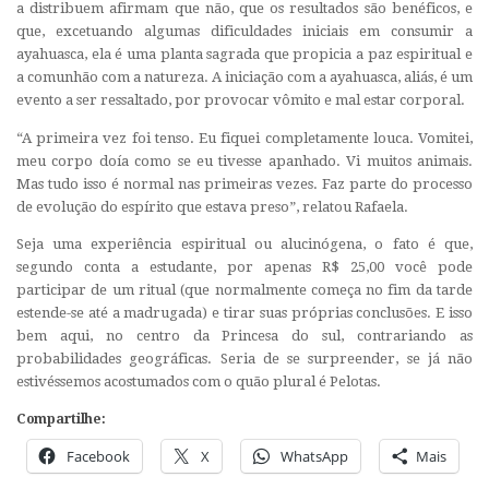
a distribuem afirmam que não, que os resultados são benéficos, e
que, excetuando algumas dificuldades iniciais em consumir a
ayahuasca, ela é uma planta sagrada que propicia a paz espiritual e
a comunhão com a natureza. A iniciação com a ayahuasca, aliás, é um
evento a ser ressaltado, por provocar vômito e mal estar corporal.
“A primeira vez foi tenso. Eu fiquei completamente louca. Vomitei,
meu corpo doía como se eu tivesse apanhado. Vi muitos animais.
Mas tudo isso é normal nas primeiras vezes. Faz parte do processo
de evolução do espírito que estava preso”, relatou Rafaela.
Seja uma experiência espiritual ou alucinógena, o fato é que,
segundo conta a estudante, por apenas R$ 25,00 você pode
participar de um ritual (que normalmente começa no fim da tarde
estende-se até a madrugada) e tirar suas próprias conclusões. E isso
bem aqui, no centro da Princesa do sul, contrariando as
probabilidades geográficas. Seria de se surpreender, se já não
estivéssemos acostumados com o quão plural é Pelotas.
Compartilhe:
Facebook
X
WhatsApp
Mais