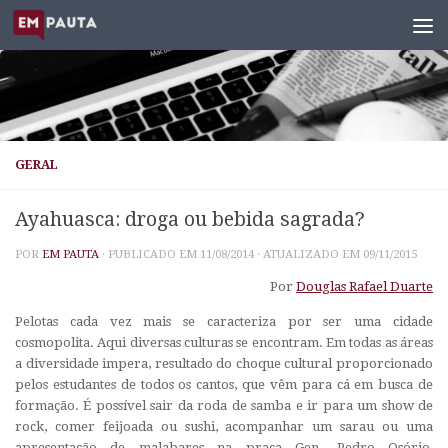
Skip to content
GERAL
Ayahuasca: droga ou bebida sagrada?
POR
EM PAUTA
· PUBLICADO EM
11/08/2014
· ATUALIZADO EM
09/11/2015
Por
Douglas Rafael Duarte
Pelotas cada vez mais se caracteriza por ser uma cidade
cosmopolita. Aqui diversas culturas se encontram. Em todas as áreas
a diversidade impera, resultado do choque cultural proporcionado
pelos estudantes de todos os cantos, que vêm para cá em busca de
formação. É possível sair da roda de samba e ir para um show de
rock, comer feijoada ou sushi, acompanhar um sarau ou uma
apresentação de malabares na praça Gen. Pedro Osório,