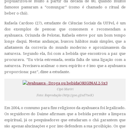
popularizou-se muito a partir da década de 80, quando muitos
famosos passaram a “comungar” (como é chamado o ritual de
beber o chá).
Rafaela Cardoso (27), estudante de Ciências Sociais da UFPel, é um
dos exemplos de pessoas que consomem e recomendam a
ayahuasca. Oriunda de Pelotas, Rafaela esteve por um bom tempo
longe daqui. Nestas andanças, buscou hábitos mais simples, que a
afastassem da correria do mundo moderno e aproximassem da
natureza. Segundo ela, foi com a bebida que encontrou a paz que
procurava. ”Eu vivia estressada, sentia falta de uma ligação com a
natureza. Precisava acalmar o meu espírito e é isso que a ayahuasca
proporciona: paz”, disse a estudante.
Cipó Mariri
Foto: Reprodução (http://goo.gl/sd7twK)
Em 2004, o consumo para fins religiosos da ayahuasca foi legalizado.
Os seguidores do Daime afirmam que a bebida permite a limpeza
espiritual, já os pesquisadores que estudaram o chá garantem que
são apenas alucinações e por isso defendem a sua proibição. Os que