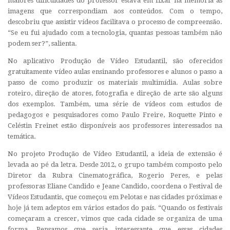
maiores dificuldades do professor estava em fixar na memória as
imagens que correspondiam aos conteúdos. Com o tempo,
descobriu que assistir vídeos facilitava o processo de compreensão.
“Se eu fui ajudado com a tecnologia, quantas pessoas também não
podem ser?”, salienta.
No aplicativo Produção de Vídeo Estudantil, são oferecidos
gratuitamente vídeo aulas ensinando professores e alunos o passo a
passo de como produzir os materiais multimídia. Aulas sobre
roteiro, direção de atores, fotografia e direção de arte são alguns
dos exemplos. Também, uma série de vídeos com estudos de
pedagogos e pesquisadores como Paulo Freire, Roquette Pinto e
Celéstin Freinet estão disponíveis aos professores interessados na
temática.
No projeto Produção de Vídeo Estudantil, a ideia de extensão é
levada ao pé da letra. Desde 2012, o grupo também composto pelo
Diretor da Rubra Cinematográfica, Rogerio Peres, e pelas
professoras Eliane Candido e Jeane Candido, coordena o Festival de
Vídeos Estudantis, que começou em Pelotas e nas cidades próximas e
hoje já tem adeptos em vários estados do país. “Quando os festivais
começaram a crescer, vimos que cada cidade se organiza de uma
forma. Pensamos que seria interessante que essas cidades