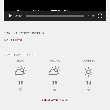
00:00
01:32
CONFIRA NOSSO TWITTER
Meus Tuítes
TEMPO EM PELOTAS
SEXTA
SÁBADO
DOMINGO
18
16
14
6
4
4
Fonte: CPPMet / UFPel