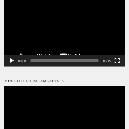
Tocador
de
vídeo
00:00
03:15
MINUTO CULTURAL EM PAUTA TV
Tocador
de
vídeo