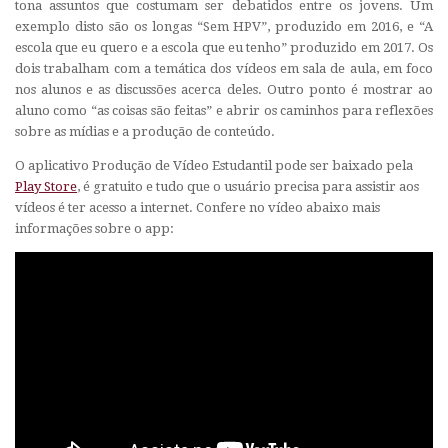
tona assuntos que costumam ser debatidos entre os jovens. Um
exemplo disto são os longas “Sem HPV”, produzido em 2016, e “A
escola que eu quero e a escola que eu tenho” produzido em 2017. Os
dois trabalham com a temática dos vídeos em sala de aula, em foco
nos alunos e as discussões acerca deles. Outro ponto é mostrar ao
aluno como “as coisas são feitas” e abrir os caminhos para reflexões
sobre as mídias e a produção de conteúdo.
O aplicativo Produção de Vídeo Estudantil pode ser baixado pela
Play Store
, é gratuito e tudo que o usuário precisa para assistir aos
vídeos é ter acesso a internet. Confere no vídeo abaixo mais
informações sobre o app: