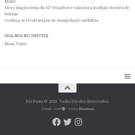
Miller
Livro inspira tema da 32ª Fenadoce e valoriza a tradição doceira de
Pelotas
Conheça as 10 estratégias de manipulação midiática
SIGA-NOS NO TWITTER
Meus Tuítes
Em Pauta © 2026. Todos Direitos Reservados.
Criado com
- Tema
Hueman