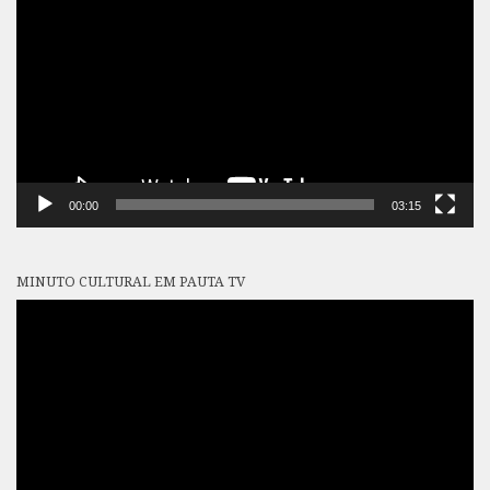
de
vídeo
00:00
03:15
MINUTO CULTURAL EM PAUTA TV
Tocador
de
vídeo