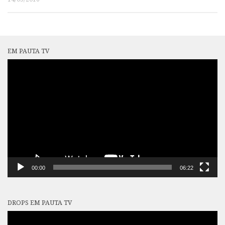
EM PAUTA TV
Tocador
de
vídeo
00:00
06:22
DROPS EM PAUTA TV
Tocador