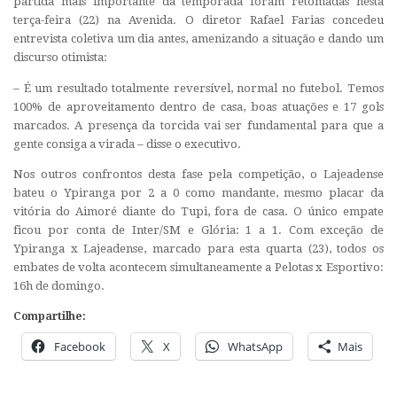
partida mais importante da temporada foram retomadas nesta
terça-feira (22) na Avenida. O diretor Rafael Farias concedeu
entrevista coletiva um dia antes, amenizando a situação e dando um
discurso otimista:
– É um resultado totalmente reversível, normal no futebol. Temos
100% de aproveitamento dentro de casa, boas atuações e 17 gols
marcados. A presença da torcida vai ser fundamental para que a
gente consiga a virada – disse o executivo.
Nos outros confrontos desta fase pela competição, o Lajeadense
bateu o Ypiranga por 2 a 0 como mandante, mesmo placar da
vitória do Aimoré diante do Tupi, fora de casa. O único empate
ficou por conta de Inter/SM e Glória: 1 a 1. Com exceção de
Ypiranga x Lajeadense, marcado para esta quarta (23), todos os
embates de volta acontecem simultaneamente a Pelotas x Esportivo:
16h de domingo.
Compartilhe:
Facebook
X
WhatsApp
Mais