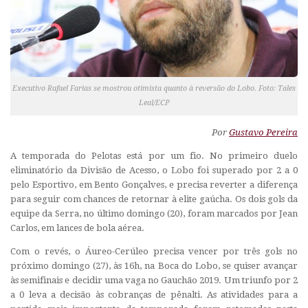
Executivo Rafael Farias se mostrou otimista quanto à reversão do Lobo. Foto: Tales
Leal/ECP
Por
Gustavo Pereira
A temporada do Pelotas está por um fio. No primeiro duelo
eliminatório da Divisão de Acesso, o Lobo foi superado por 2 a 0
pelo Esportivo, em Bento Gonçalves, e precisa reverter a diferença
para seguir com chances de retornar à elite gaúcha. Os dois gols da
equipe da Serra, no último domingo (20), foram marcados por Jean
Carlos, em lances de bola aérea.
Com o revés, o Áureo-Cerúleo precisa vencer por três gols no
próximo domingo (27), às 16h, na Boca do Lobo, se quiser avançar
às semifinais e decidir uma vaga no Gauchão 2019. Um triunfo por 2
a 0 leva a decisão às cobranças de pênalti. As atividades para a