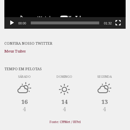
00:00
01:32
CONFIRA NOSSO TWITTER
Meus Tuítes
TEMPO EM PELOTAS
SÁBADO
DOMINGO
SEGUNDA
16
14
13
4
4
4
Fonte: CPPMet / UFPel