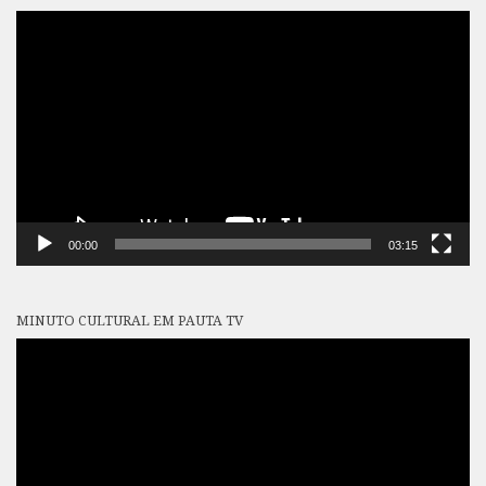
Tocador
de
vídeo
00:00
03:15
MINUTO CULTURAL EM PAUTA TV
Tocador
de
vídeo