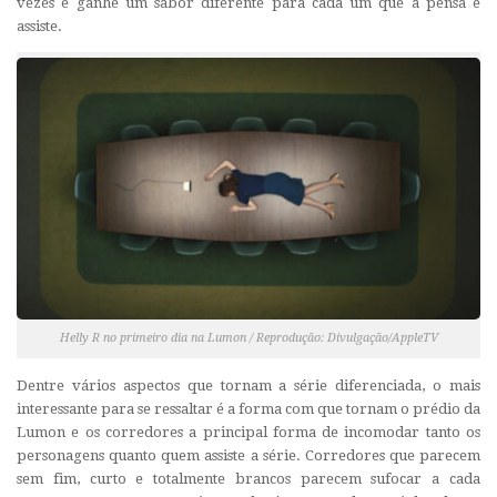
vezes e ganhe um sabor diferente para cada um que a pensa e
assiste.
Helly R no primeiro dia na Lumon / Reprodução: Divulgação/AppleTV
Dentre vários aspectos que tornam a série diferenciada, o mais
interessante para se ressaltar é a forma com que tornam o prédio da
Lumon e os corredores a principal forma de incomodar tanto os
personagens quanto quem assiste a série. Corredores que parecem
sem fim, curto e totalmente brancos parecem sufocar a cada