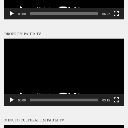
00:00
06:22
DROPS EM PAUTA TV
Tocador
de
vídeo
00:00
03:15
MINUTO CULTURAL EM PAUTA TV
Tocador