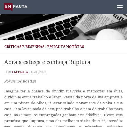
Skip to content
CRÍTICAS E RESENHAS
/
EM PAUTA NOTÍCIAS
Abra a cabeça e conheça Ruptura
POR
EM PAUTA
·
18/09/2022
Por Felipe Boettge
Imagine ter a chance de dividir sua vida e memórias em duas,
dividir-se entre trabalho e lazer. Passar da porta de sua empresa e
em um piscar de olhos, já estar saindo novamente de volta a sua
casa. Sem levar nada de casa pro trabalho e nem do trabalho para
casa, na Lumon, os empregados ganham essa “dádiva”. É com essa
premissa que Ruptura, uma das melhores séries de 2022, introduz
sua trama durante sua envolvente e misteriosa primeira