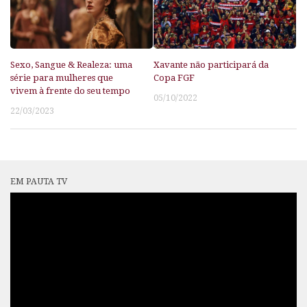
Sexo, Sangue & Realeza: uma
Xavante não participará da
série para mulheres que
Copa FGF
vivem à frente do seu tempo
05/10/2022
22/03/2023
EM PAUTA TV
Tocador
de
vídeo