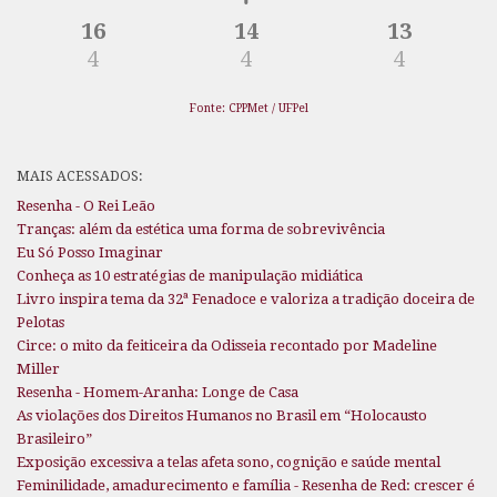
16
14
13
4
4
4
Fonte: CPPMet / UFPel
MAIS ACESSADOS:
Resenha - O Rei Leão
Tranças: além da estética uma forma de sobrevivência
Eu Só Posso Imaginar
Conheça as 10 estratégias de manipulação midiática
Livro inspira tema da 32ª Fenadoce e valoriza a tradição doceira de
Pelotas
Circe: o mito da feiticeira da Odisseia recontado por Madeline
Miller
Resenha - Homem-Aranha: Longe de Casa
As violações dos Direitos Humanos no Brasil em “Holocausto
Brasileiro”
Exposição excessiva a telas afeta sono, cognição e saúde mental
Feminilidade, amadurecimento e família - Resenha de Red: crescer é