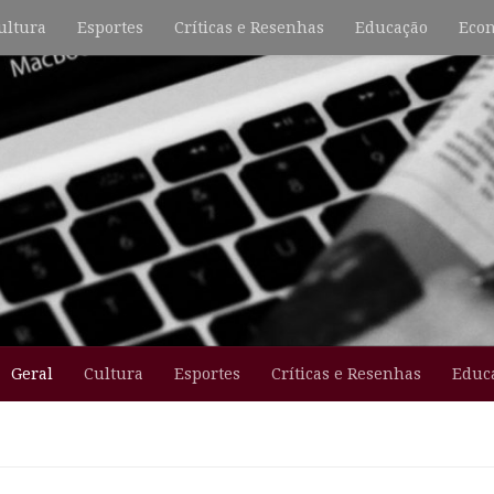
ultura
Esportes
Críticas e Resenhas
Educação
Econ
Geral
Cultura
Esportes
Críticas e Resenhas
Educ