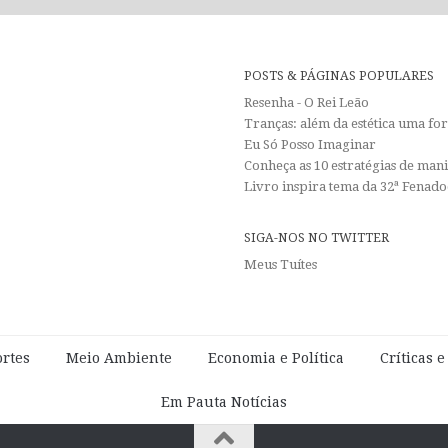
POSTS & PÁGINAS POPULARES
Resenha - O Rei Leão
Tranças: além da estética uma f
Eu Só Posso Imaginar
Conheça as 10 estratégias de man
Livro inspira tema da 32ª Fenadoc
SIGA-NOS NO TWITTER
Meus Tuítes
rtes
Meio Ambiente
Economia e Política
Críticas 
Em Pauta Notícias