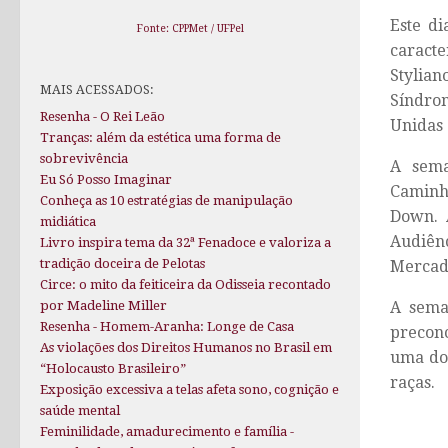
Este d
Fonte: CPPMet / UFPel
caract
Stylia
MAIS ACESSADOS:
Síndro
Resenha - O Rei Leão
Unidas
Tranças: além da estética uma forma de
sobrevivência
A sema
Eu Só Posso Imaginar
Caminha
Conheça as 10 estratégias de manipulação
Down. 
midiática
Audiênc
Livro inspira tema da 32ª Fenadoce e valoriza a
tradição doceira de Pelotas
Mercado
Circe: o mito da feiticeira da Odisseia recontado
A sema
por Madeline Miller
Resenha - Homem-Aranha: Longe de Casa
precon
As violações dos Direitos Humanos no Brasil em
uma do
“Holocausto Brasileiro”
raças.
Exposição excessiva a telas afeta sono, cognição e
saúde mental
Feminilidade, amadurecimento e família -