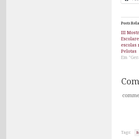
Posts Rel
III Most
Escolar
escolas
Pelotas
Em "Ger
Com
comme
Tags:
R