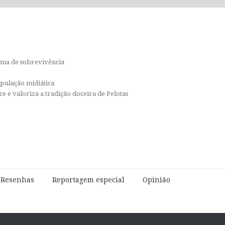
orma de sobrevivência
ipulação midiática
e e valoriza a tradição doceira de Pelotas
e Resenhas
Reportagem especial
Opinião