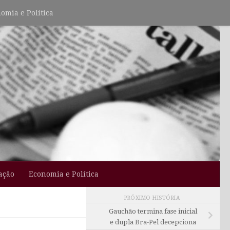
omia e Política
ação
Economia e Política
PRÓXIMO HISTÓRIA
Gauchão termina fase inicial
e dupla Bra-Pel decepciona