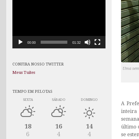
de
vídeo
00:00
01:32
CONFIRA NOSSO TWITTER
Uma sema
Meus Tuítes
TEMPO EM PELOTAS
SEXTA
SÁBADO
DOMINGO
A Prefe
inteira
semana 
18
16
14
último 
6
4
4
se este