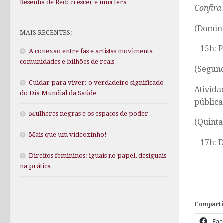
Resenha de Red: crescer é uma fera
Confira
(Domin
MAIS RECENTES:
– 15h: 
A conexão entre fãs e artistas movimenta
comunidades e bilhões de reais
(Segund
Cuidar para viver: o verdadeiro significado
Ativid
do Dia Mundial da Saúde
pública
Mulheres negras e os espaços de poder
(Quinta
Mais que um videozinho!
– 17h: 
Direitos femininos: iguais no papel, desiguais
na prática
Comparti
Fac