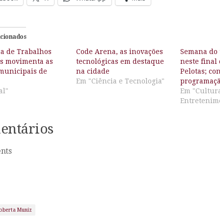
acionados
ra de Trabalhos
Code Arena, as inovações
Semana do 
es movimenta as
tecnológicas em destaque
neste fina
 municipais de
na cidade
Pelotas; con
Em "Ciência e Tecnologia"
programaç
al"
Em "Cultur
Entretenim
entários
nts
oberta Muniz