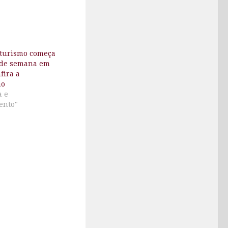
turismo começa
l de semana em
fira a
ão
a e
ento"