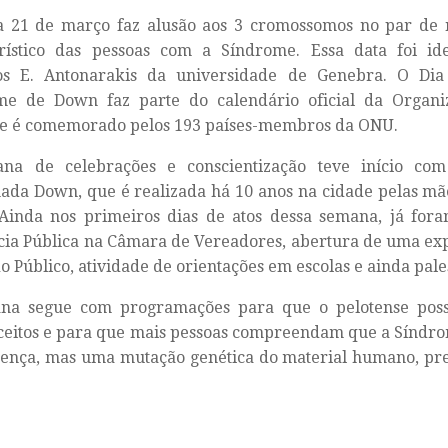
ia 21 de março faz alusão aos 3 cromossomos no par de
erístico das pessoas com a Síndrome. Essa data foi ide
nos E. Antonarakis da universidade de Genebra. O Dia
me de Down faz parte do calendário oficial da Organi
 e é comemorado pelos 193 países-membros da ONU.
na de celebrações e conscientização teve início com 
da Down, que é realizada há 10 anos na cidade pelas mã
Ainda nos primeiros dias de atos dessa semana, já for
ia Pública na Câmara de Vereadores, abertura de uma exp
 Público, atividade de orientações em escolas e ainda pale
na segue com programações para que o pelotense poss
ceitos e para que mais pessoas compreendam que a Síndr
ença, mas uma mutação genética do material humano, pre