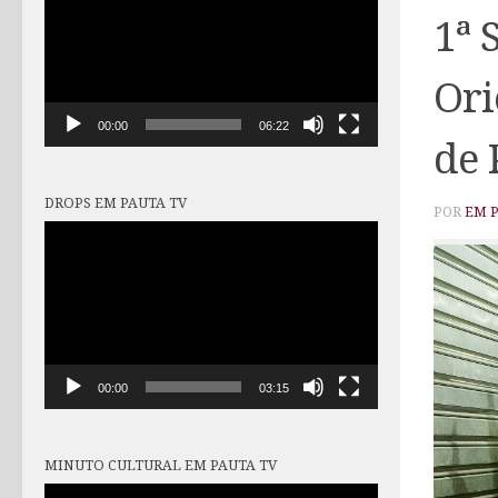
vídeo
1ª 
Ori
00:00
06:22
de 
DROPS EM PAUTA TV
POR
EM 
Tocador
de
vídeo
00:00
03:15
MINUTO CULTURAL EM PAUTA TV
Tocador