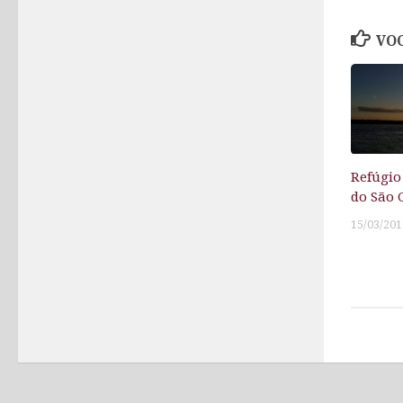
VOC
Refúgio 
do São 
15/03/201