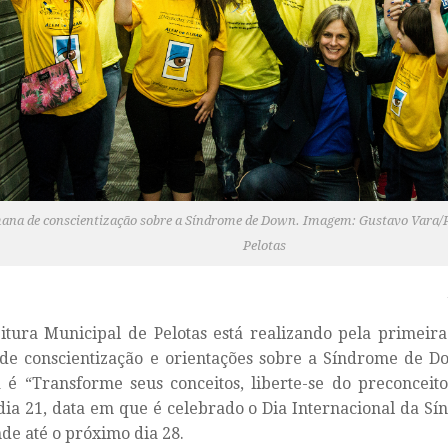
na de conscientização sobre a Síndrome de Down. Imagem: Gustavo Vara/P
Pelotas
itura Municipal de Pelotas está realizando pela primei
 de conscientização e orientações sobre a Síndrome de D
é “Transforme seus conceitos, liberte-se do preconceito
dia 21, data em que é celebrado o Dia Internacional da 
nde até o próximo dia 28.