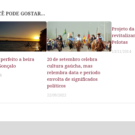
Ê PODE GOSTAR...
Projeto da
revitaliza
Pelotas
13/11/2014
perfeito a beira
20 de setembro celebra
Gonçalo
cultura gaúcha, mas
relembra data e período
8
envolta de significados
políticos
22/09/2022