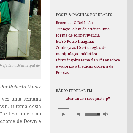
POSTS & PÁGINAS POPULARES
Resenha - O Rei Leão
Tranças: além da estética uma
forma de sobrevivência
Eu Só Posso Imaginar
Conheça as 10 estratégias de
manipulação midiática
Livro inspira tema da 32ª Fenadoce
refeitura Municipal de
e valoriza a tradição doceira de
Pelotas
Por Roberta Muniz
RÁDIO FEDERAL FM
ra vez uma semana
Abrir em uma nova janela
own. O tema desta
” e teve início no
Síndrome de Down e