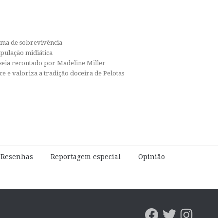
orma de sobrevivência
ipulação midiática
isseia recontado por Madeline Miller
e e valoriza a tradição doceira de Pelotas
e Resenhas
Reportagem especial
Opinião