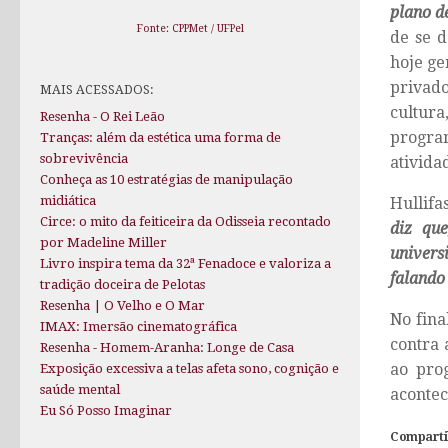
plano d
Fonte: CPPMet / UFPel
de se d
hoje ge
privado
MAIS ACESSADOS:
cultura
Resenha - O Rei Leão
program
Tranças: além da estética uma forma de
sobrevivência
ativida
Conheça as 10 estratégias de manipulação
midiática
Hullifa
Circe: o mito da feiticeira da Odisseia recontado
diz que
por Madeline Miller
univers
Livro inspira tema da 32ª Fenadoce e valoriza a
falando
tradição doceira de Pelotas
Resenha | O Velho e O Mar
No fina
IMAX: Imersão cinematográfica
contra 
Resenha - Homem-Aranha: Longe de Casa
ao pro
Exposição excessiva a telas afeta sono, cognição e
saúde mental
acontec
Eu Só Posso Imaginar
Comparti