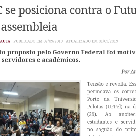
 se posiciona contra o Futu
assembleia
PAUTA
· PUBLICADO EM
02/09/2019
· ATUALIZADO EM
01/09/2019
to proposto pelo Governo Federal foi motiv
 servidores e acadêmicos.
Por An
Tensão e revolta. Es
permeava os corre
Porto da Universi
Pelotas (UFPel) na ú
(29). Ao anoitece
estudantes e servi
no saguão do prim