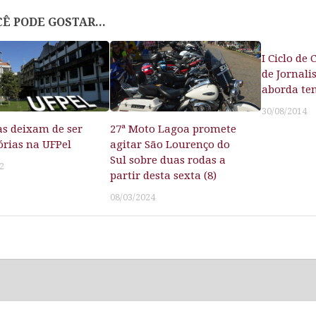
Ê PODE GOSTAR...
I Ciclo de
de Jornali
aborda tem
30/08/2014
s deixam de ser
27ª Moto Lagoa promete
órias na UFPel
agitar São Lourenço do
Sul sobre duas rodas a
2
partir desta sexta (8)
08/03/2024