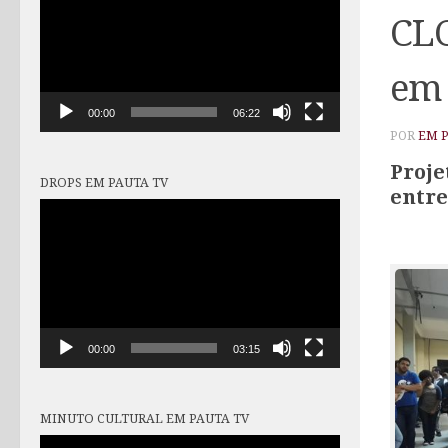
vídeo
CLC
em 
00:00
06:22
POR
EM 
Proje
DROPS EM PAUTA TV
entre
Tocador
de
vídeo
00:00
03:15
MINUTO CULTURAL EM PAUTA TV
Tocador