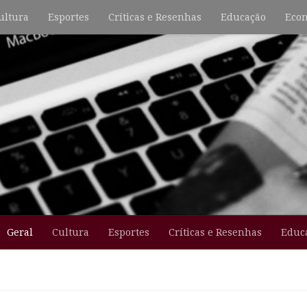
ultura
Esportes
Críticas e Resenhas
Educação
Econ
Geral
Cultura
Esportes
Críticas e Resenhas
Educ