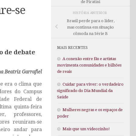
de Piratini
re-se
HISTÓRIA ANTERIOR
Brasil perde para o líder,
mas continua em situação
cômoda na Série B
MAIS RECENTES
o de debate
A conexão entre fãs e artistas
movimenta comunidades e bilhões
a Beatriz Garrafiel
de reais
se era o clima que
Cuidar para viver: o verdadeiro
significado do Dia Mundial da
dores do Campus
Saúde
dade Federal de
ltima quinta-feira
Mulheres negras e os espaços de
r, professores,
poder
dores reuniram-se
Mais que um videozinho!
eiro andar para