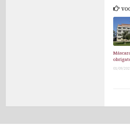
VOC
Máscara
obrigat
01/09/202