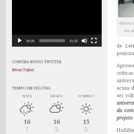
de
vídeo
Alunos d
em a
00:00
01:32
de Let
posicio
CONFIRA NOSSO TWITTER
Aprese
Meus Tuítes
crítica
univers
acusa d
TEMPO EM PELOTAS
ser vol
SEXTA
SÁBADO
DOMINGO
univers
da comu
projeto 
16
16
15
7
5
5
Hullif