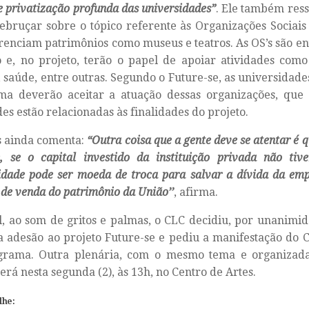
e privatização profunda das universidades”
. Ele também ress
ebruçar sobre o tópico referente às Organizações Sociais
renciam patrimônios como museus e teatros. As OS’s são en
 e, no projeto, terão o papel de apoiar atividades como
, saúde, entre outras. Segundo o Future-se, as universidad
a deverão aceitar a atuação dessas organizações, que c
des estão relacionadas às finalidades do projeto.
s ainda comenta:
“Outra coisa que a gente deve se atentar é q
, se o capital investido da instituição privada não tive
idade pode ser moeda de troca para salvar a dívida da emp
 de venda do patrimônio da União’’
, afirma.
l, ao som de gritos e palmas, o CLC decidiu, por unanimid
a adesão ao projeto Future-se e pediu a manifestação do
grama. Outra plenária, com o mesmo tema e organizada
erá nesta segunda (2), às 13h, no Centro de Artes.
lhe: