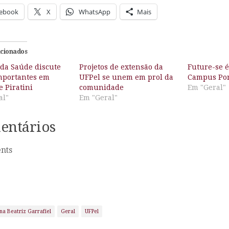
ebook
X
WhatsApp
Mais
acionados
 da Saúde discute
Projetos de extensão da
Future-se é
mportantes em
UFPel se unem em prol da
Campus Por
e Piratini
comunidade
Em "Geral"
al"
Em "Geral"
entários
nts
na Beatriz Garrafiel
Geral
UFPel