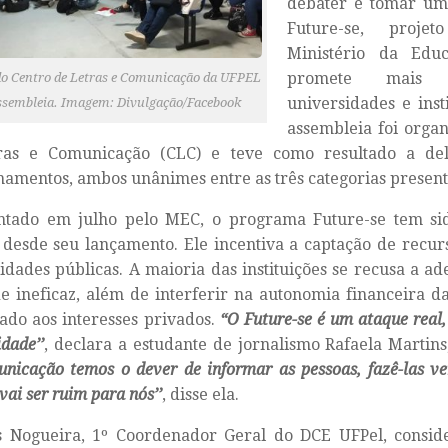
debater e tomar um
Future-se, proje
Ministério da Edu
promete mais 
o Centro de Letras e Comunicação da UFPEL
universidades e inst
ssembleia. Imagem: Divulgação/Facebook
assembleia foi orga
ras e Comunicação (CLC) e teve como resultado a del
namentos, ambos unânimes entre as três categorias present
ntado em julho pelo MEC, o programa Future-se tem si
s desde seu lançamento. Ele incentiva a captação de recur
idades públicas. A maioria das instituições se recusa a ade
e ineficaz, além de interferir na autonomia financeira d
tado aos interesses privados.
“O Future-se é um ataque real
idade’’
, declara a estudante de jornalismo Rafaela Martin
nicação temos o dever de informar as pessoas, fazê-las v
vai ser ruim para nós’’
, disse ela.
as Nogueira, 1º Coordenador Geral do DCE UFPel, consid