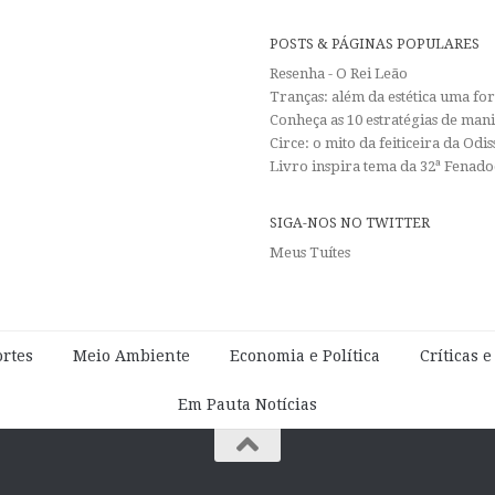
POSTS & PÁGINAS POPULARES
Resenha - O Rei Leão
Tranças: além da estética uma f
Conheça as 10 estratégias de man
Circe: o mito da feiticeira da Od
Livro inspira tema da 32ª Fenadoc
SIGA-NOS NO TWITTER
Meus Tuítes
rtes
Meio Ambiente
Economia e Política
Críticas 
Em Pauta Notícias