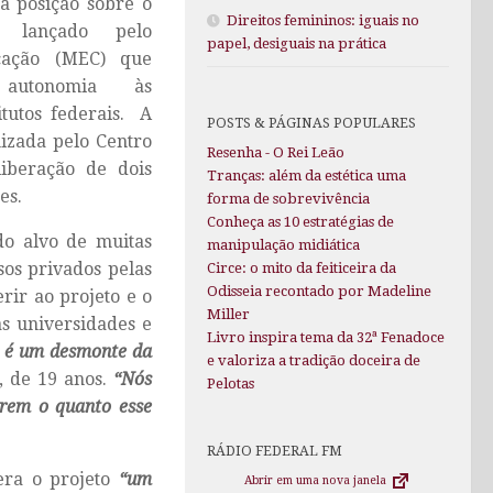
a posição sobre o
Direitos femininos: iguais no
to lançado pelo
papel, desiguais na prática
cação (MEC) que
autonomia às
itutos federais. A
POSTS & PÁGINAS POPULARES
nizada pelo Centro
Resenha - O Rei Leão
iberação de dois
Tranças: além da estética uma
es.
forma de sobrevivência
Conheça as 10 estratégias de
do alvo de muitas
manipulação midiática
sos privados pelas
Circe: o mito da feiticeira da
Odisseia recontado por Madeline
rir ao projeto e o
Miller
as universidades e
Livro inspira tema da 32ª Fenadoce
, é um desmonte da
e valoriza a tradição doceira de
s, de 19 anos.
“Nós
Pelotas
erem o quanto esse
RÁDIO FEDERAL FM
era o projeto
“um
Abrir em uma nova janela