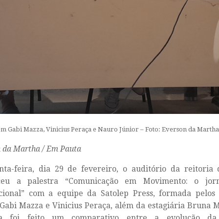
m Gabi Mazza, Vinicius Peraça e Nauro Júnior – Foto: Everson da Martha
 da Martha / Em Pauta
nta-feira, dia 29 de fevereiro, o auditório da reitori
ceu a palestra “Comunicação em Movimento: o jor
cional” com a equipe da Satolep Press, formada pelos 
 Gabi Mazza e Vinicius Peraça, além da estagiária Bruna M
ra foi feito um comparativo entre a evolução da