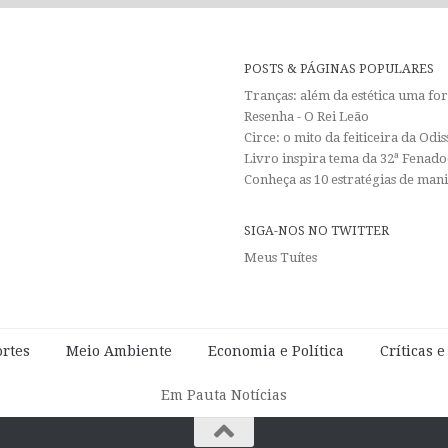
POSTS & PÁGINAS POPULARES
Tranças: além da estética uma f
Resenha - O Rei Leão
Circe: o mito da feiticeira da Od
Livro inspira tema da 32ª Fenadoc
Conheça as 10 estratégias de man
SIGA-NOS NO TWITTER
Meus Tuítes
rtes
Meio Ambiente
Economia e Política
Críticas 
Em Pauta Notícias