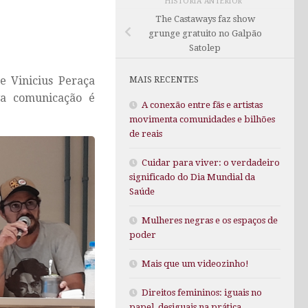
HISTÓRIA ANTERIOR
The Castaways faz show
grunge gratuito no Galpão
Satolep
e Vinicius Peraça
MAIS RECENTES
a comunicação é
A conexão entre fãs e artistas
movimenta comunidades e bilhões
de reais
Cuidar para viver: o verdadeiro
significado do Dia Mundial da
Saúde
Mulheres negras e os espaços de
poder
Mais que um videozinho!
Direitos femininos: iguais no
papel, desiguais na prática