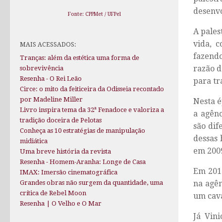
desenv
Fonte: CPPMet / UFPel
A pales
vida, 
MAIS ACESSADOS:
fazend
Tranças: além da estética uma forma de
razão d
sobrevivência
Resenha - O Rei Leão
para tr
Circe: o mito da feiticeira da Odisseia recontado
por Madeline Miller
Nesta é
Livro inspira tema da 32ª Fenadoce e valoriza a
a agênc
tradição doceira de Pelotas
são dif
Conheça as 10 estratégias de manipulação
dessas 
midiática
em 200
Uma breve história da revista
Resenha - Homem-Aranha: Longe de Casa
Em 2012
IMAX: Imersão cinematográfica
na agên
Grandes obras não surgem da quantidade, uma
crítica de Rebel Moon
um cava
Resenha | O Velho e O Mar
Já Vin