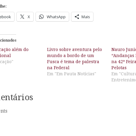
lhe:
ebook
X
WhatsApp
Mais
acionados
ação além do
Livro sobre aventura pelo
Nauro Juni
ional
mundo a bordo de um
“Andanças 
cação"
Fusca é tema de palestra
na 42ª Feir
na Federal
Pelotas
Em "Em Pauta Notícias"
Em "Cultur
Entretenim
entários
nts