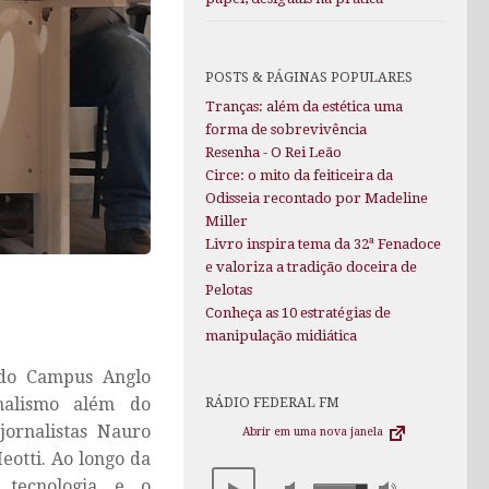
POSTS & PÁGINAS POPULARES
Tranças: além da estética uma
forma de sobrevivência
Resenha - O Rei Leão
Circe: o mito da feiticeira da
Odisseia recontado por Madeline
Miller
Livro inspira tema da 32ª Fenadoce
e valoriza a tradição doceira de
Pelotas
Conheça as 10 estratégias de
manipulação midiática
a do Campus Anglo
nalismo além do
RÁDIO FEDERAL FM
jornalistas Nauro
Abrir em uma nova janela
eotti. Ao longo da
 tecnologia e o