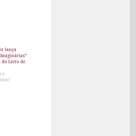
or lança
Imaginárias”
a do Livro de
a e
ento"