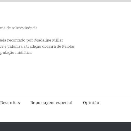
orma de sobrevivência
isseia recontado por Madeline Miller
e e valoriza a tradição doceira de Pelotas
ipulação midiática
e Resenhas
Reportagem especial
Opinião