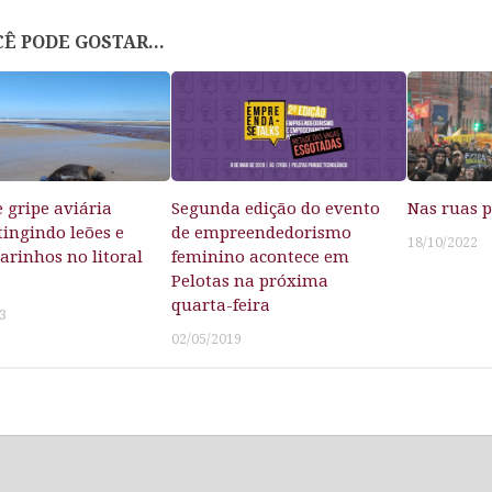
Ê PODE GOSTAR...
e gripe aviária
Segunda edição do evento
Nas ruas 
tingindo leões e
de empreendedorismo
18/10/2022
arinhos no litoral
feminino acontece em
Pelotas na próxima
quarta-feira
3
02/05/2019