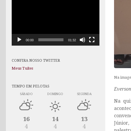
de
vídeo
00:00
01:32
CONFIRA NOSSO TWITTER
Meus Tuítes
Na image
TEMPO EM PELOTAS
Everson
SÁBADO
DOMINGO
SEGUNDA
Na qui
aconte
conven
16
14
13
Júnior,
4
4
4
palest