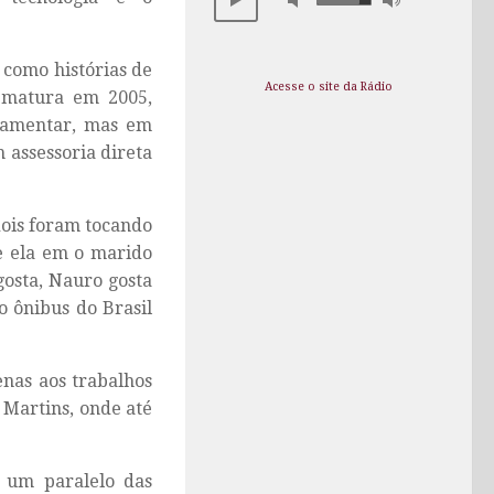
e como histórias de
Acesse o site da Rádio
rematura em 2005,
rlamentar, mas em
 assessoria direta
dois foram tocando
e ela em o marido
gosta, Nauro gosta
do ônibus do Brasil
nas aos trabalhos
a Martins, onde até
z um paralelo das