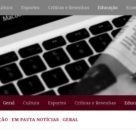
ultura
Esportes
Críticas e Resenhas
Educação
Econ
Geral
Cultura
Esportes
Críticas e Resenhas
Educ
ÇÃO
/
EM PAUTA NOTÍCIAS
/
GERAL