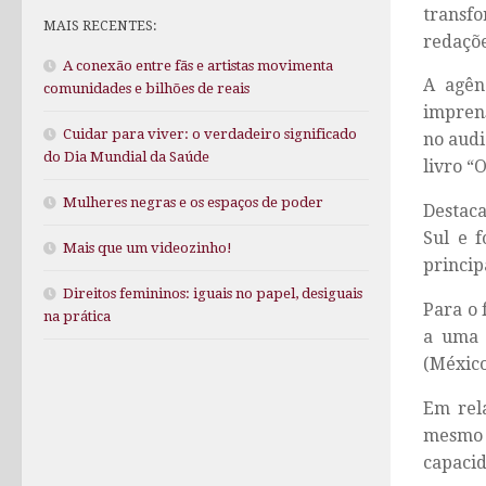
transf
MAIS RECENTES:
redaçõe
A conexão entre fãs e artistas movimenta
A agên
comunidades e bilhões de reais
imprens
Cuidar para viver: o verdadeiro significado
no audi
do Dia Mundial da Saúde
livro “
Mulheres negras e os espaços de poder
Destac
Sul e 
Mais que um videozinho!
princip
Direitos femininos: iguais no papel, desiguais
Para o 
na prática
a uma 
(México
Em rela
mesmo a
capacid