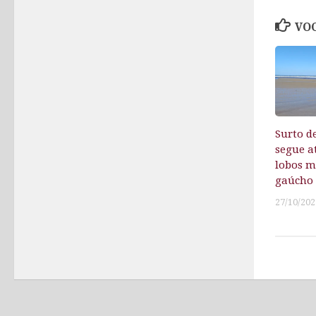
VOC
Surto d
segue a
lobos m
gaúcho
27/10/202