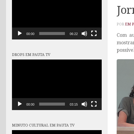
vídeo
Jo
POR
EM 
00:00
06:22
Com aud
mostra
possível
DROPS EM PAUTA TV
Tocador
de
vídeo
00:00
03:15
MINUTO CULTURAL EM PAUTA TV
Tocador