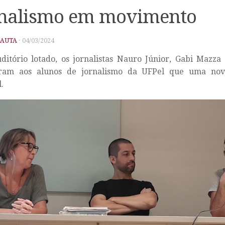
rnalismo em movimento
PAUTA
·
04/03/2024
itório lotado, os jornalistas Nauro Júnior, Gabi Mazza 
ram aos alunos de jornalismo da UFPel que uma nov
.