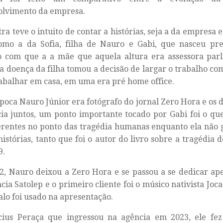
olvimento da empresa.
tra teve o intuito de contar a histórias, seja a da empresa 
como a da Sofia, filha de Nauro e Gabi, que nasceu p
o com que a a mãe que aquela altura era assessora pa
a doença da filha tomou a decisão de largar o trabalho com
abalhar em casa, em uma era pré home office.
poca Nauro Júnior era fotógrafo do jornal Zero Hora e os 
ia juntos, um ponto importante tocado por Gabi foi o qu
erentes no ponto das tragédia humanas enquanto ela não 
histórias, tanto que foi o autor do livro sobre a tragédia 
9.
, Nauro deixou a Zero Hora e se passou a se dedicar ape
cia Satolep e o primeiro cliente foi o músico nativista Joc
lo foi usado na apresentação.
icius Peraça que ingressou na agência em 2023, ele fe