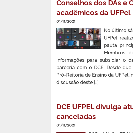
Conselhos dos DAs e C
acadêmicos da UFPel
01/11/2021
No último sá
UFPel reali
pauta princ
Membros do
informações para subsidiar o d
parceria com o DCE. Desde que
Pró-Reitoria de Ensino da UFPel
discussão deste […]
DCE UFPEL divulga atu
canceladas
01/11/2021