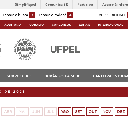
Simplifique!
Comunica BR
Participe
Acesso à infor
Ir para a busca
3
Ir para o rodapé
4
ACESSIBILIDADE
AUDITORIA
COBALTO
CONCURSOS
EDITAIS
INTERNACIONAL
s
l
3
SOBRE O DCE
HORÁRIOS DA SEDE
CARTEIRA ESTUDAN
O DE 2021
ABR
MAI
JUN
JUL
AGO
SET
OUT
NOV
DEZ