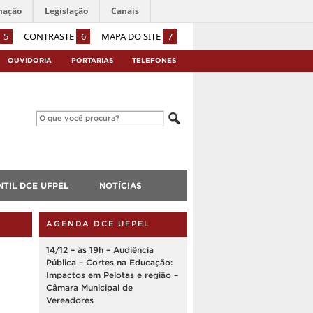
mação
Legislação
Canais
5
CONTRASTE
6
MAPA DO SITE
7
OUVIDORIA
PORTARIAS
TELEFONES
TIL DCE UFPEL
NOTÍCIAS
AGENDA DCE UFPEL
14/12 – às 19h – Audiência
Pública – Cortes na Educação:
Impactos em Pelotas e região –
Câmara Municipal de
Vereadores