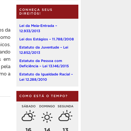
CONHEÇA SEUS
DIREITOS!
Lei da Meia-Entrada –
os da
12.933/2013
 como
Lei dos Estágios – 11.788/2008
icos.
Estatuto da Juventude – Lei
ando
12.852/2013
os em
Estatuto da Pessoa com
 pela
Deficiência – Lei 13.146/2015
imo a
Estatuto da Igualdade Racial –
Lei 12.288/2010
COMO ESTÁ O TEMPO?
SÁBADO
DOMINGO
SEGUNDA
16
14
13