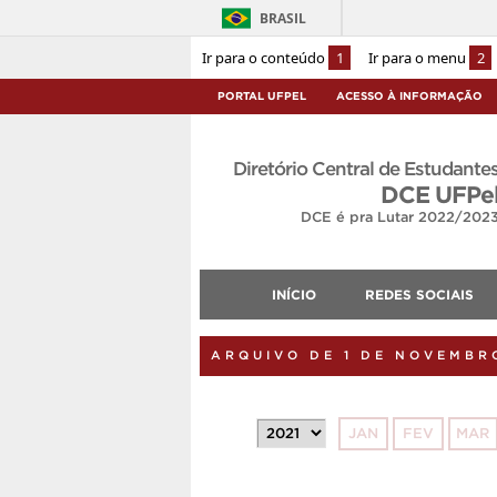
BRASIL
Ir para o conteúdo
1
Ir para o menu
2
PORTAL UFPEL
ACESSO À INFORMAÇÃO
Diretório Central de Estudante
DCE UFPe
DCE é pra Lutar 2022/202
INÍCIO
REDES SOCIAIS
ARQUIVO DE 1 DE NOVEMBR
JAN
FEV
MAR