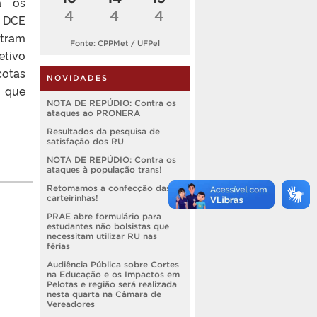
a os
4
4
4
o DCE
ntram
Fonte: CPPMet / UFPel
etivo
cotas
NOVIDADES
s que
NOTA DE REPÚDIO: Contra os
ataques ao PRONERA
Resultados da pesquisa de
satisfação dos RU
NOTA DE REPÚDIO: Contra os
ataques à população trans!
Retomamos a confecção das
carteirinhas!
PRAE abre formulário para
estudantes não bolsistas que
necessitam utilizar RU nas
férias
Audiência Pública sobre Cortes
na Educação e os Impactos em
Pelotas e região será realizada
nesta quarta na Câmara de
Vereadores