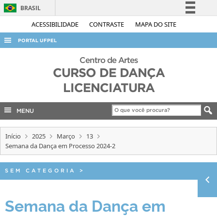
BRASIL
Simplifique!
ACESSIBILIDADE
CONTRASTE
MAPA DO SITE
Comunica BR
PORTAL UFPEL
Participe
ACESSO À INFORMAÇÃO
Centro de Artes
Acesso à informação
CURSO DE DANÇA
AUDITORIA
Legislação
LICENCIATURA
COBALTO
Canais
CONCURSOS
MENU
EDITAIS
Início
2025
Março
13
INTERNACIONAL
Semana da Dança em Processo 2024-2
OUVIDORIA
SEM CATEGORIA
>
PORTARIAS
TELEFONES
Semana da Dança em