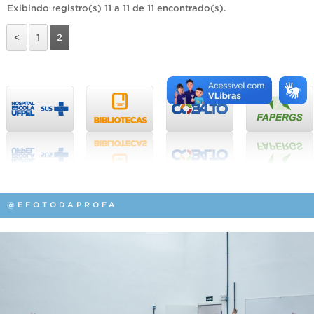
Exibindo registro(s) 11 a 11 de 11 encontrado(s).
<
1
2
@EFOTODAPROFA