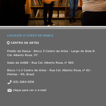
LOCALIZE O CURSO DE DANÇA
CENTRO DE ARTES
Prédio da Dança - Bloco 3 Centro de Artes - Largo do Bola R.
Cel. Alberto Rosa, 117
Salas da AABB - Rua Cel. Alberto Rosa, nº 580
Bloco 1 e 2 Centro de Artes - Rua Cel. Alberto Rosa, nº 62 -
Pelotas - RS, Brasil
(53) 3284-5518
clique para ver o e-mail