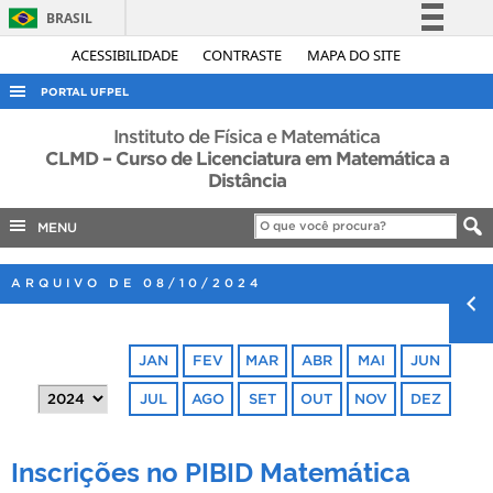
BRASIL
Simplifique!
ACESSIBILIDADE
CONTRASTE
MAPA DO SITE
Comunica BR
PORTAL UFPEL
Participe
ACESSO À INFORMAÇÃO
Instituto de Física e Matemática
Acesso à informação
CLMD – Curso de Licenciatura em Matemática a
AUDITORIA
Distância
Legislação
COBALTO
Canais
MENU
CONCURSOS
EDITAIS
ARQUIVO DE 08/10/2024
INTERNACIONAL
OUVIDORIA
JAN
FEV
MAR
ABR
MAI
JUN
PORTARIAS
JUL
AGO
SET
OUT
NOV
DEZ
TELEFONES
Inscrições no PIBID Matemática