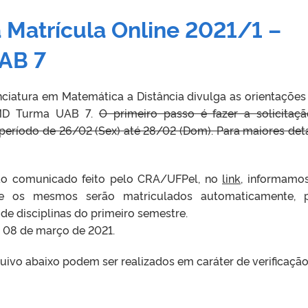
 Matrícula Online 2021/1 –
AB 7
ciatura em Matemática a Distância divulga as orientações
LMD Turma UAB 7.
O primeiro passo é fazer a solicitaç
período de 26/02 (Sex) até 28/02 (Dom). Para maiores det
ao comunicado feito pelo CRA/UFPel, no
link
, informamo
ue os mesmos serão matriculados automaticamente, p
de disciplinas do primeiro semestre.
ia 08 de março de 2021.
ivo abaixo podem ser realizados em caráter de verificação