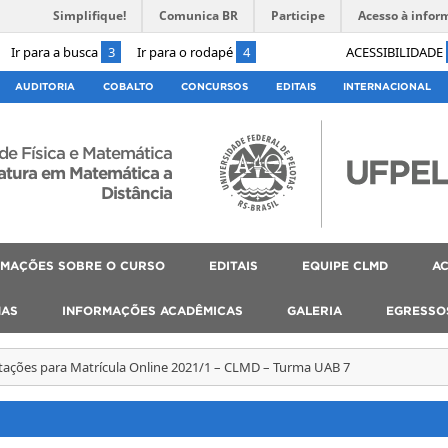
Simplifique!
Comunica BR
Participe
Acesso à infor
Ir para a busca
3
Ir para o rodapé
4
ACESSIBILIDADE
AUDITORIA
COBALTO
CONCURSOS
EDITAIS
INTERNACIONAL
 de Física e Matemática
atura em Matemática a
Distância
RMAÇÕES SOBRE O CURSO
EDITAIS
EQUIPE CLMD
AC
MAS
INFORMAÇÕES ACADÊMICAS
GALERIA
EGRESSO
tações para Matrícula Online 2021/1 – CLMD – Turma UAB 7