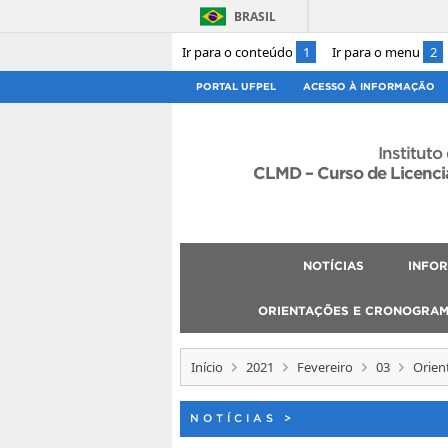
BRASIL
Ir para o conteúdo
1
Ir para o menu
2
PORTAL UFPEL
ACESSO À INFORMAÇÃO
Instituto
CLMD – Curso de Licenci
NOTÍCIAS
INFO
ORIENTAÇÕES E CRONOGRA
Início
2021
Fevereiro
03
Orien
NOTÍCIAS
>