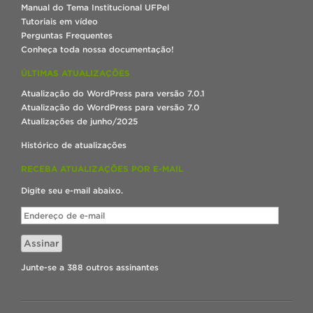
Manual do Tema Institucional UFPel
Tutoriais em vídeo
Perguntas Frequentes
Conheça toda nossa documentação!
ÚLTIMAS ATUALIZAÇÕES
Atualização do WordPress para versão 7.0.1
Atualização do WordPress para versão 7.0
Atualizações de junho/2025
Histórico de atualizações
RECEBA ATUALIZAÇÕES POR E-MAIL
Digite seu e-mail abaixo.
Endereço
de
e-
Assinar
mail
Junte-se a 388 outros assinantes