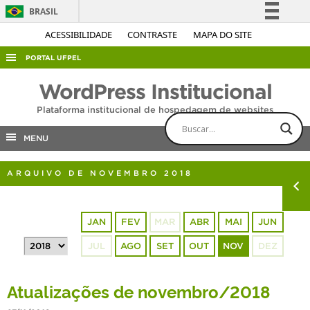
BRASIL
Simplifique!
ACESSIBILIDADE
CONTRASTE
MAPA DO SITE
Comunica BR
PORTAL UFPEL
Participe
ACESSO À INFORMAÇÃO
WordPress Institucional
Acesso à informação
AUDITORIA
Plataforma institucional de hospedagem de websites
Legislação
COBALTO
Canais
MENU
CONCURSOS
ARQUIVO DE NOVEMBRO 2018
EDITAIS
INTERNACIONAL
JAN
FEV
MAR
ABR
MAI
JUN
OUVIDORIA
JUL
AGO
SET
OUT
NOV
DEZ
PORTARIAS
TELEFONES
Atualizações de novembro/2018