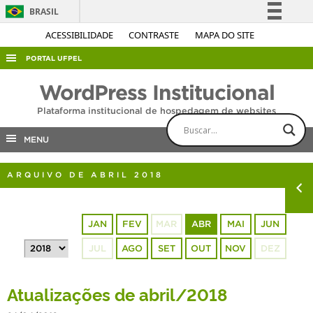
BRASIL
Simplifique!
ACESSIBILIDADE
CONTRASTE
MAPA DO SITE
Comunica BR
PORTAL UFPEL
Participe
ACESSO À INFORMAÇÃO
WordPress Institucional
Acesso à informação
AUDITORIA
Plataforma institucional de hospedagem de websites
Legislação
COBALTO
Canais
MENU
CONCURSOS
ARQUIVO DE ABRIL 2018
EDITAIS
INTERNACIONAL
JAN
FEV
MAR
ABR
MAI
JUN
OUVIDORIA
JUL
AGO
SET
OUT
NOV
DEZ
PORTARIAS
TELEFONES
Atualizações de abril/2018