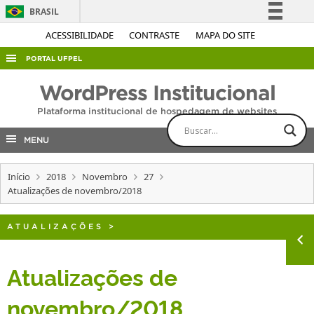
BRASIL
Simplifique!
ACESSIBILIDADE
CONTRASTE
MAPA DO SITE
Comunica BR
PORTAL UFPEL
Participe
ACESSO À INFORMAÇÃO
WordPress Institucional
Acesso à informação
AUDITORIA
Plataforma institucional de hospedagem de websites
Legislação
COBALTO
Canais
MENU
CONCURSOS
Início
2018
Novembro
27
EDITAIS
Atualizações de novembro/2018
INTERNACIONAL
OUVIDORIA
ATUALIZAÇÕES
>
PORTARIAS
Atualizações de
TELEFONES
novembro/2018