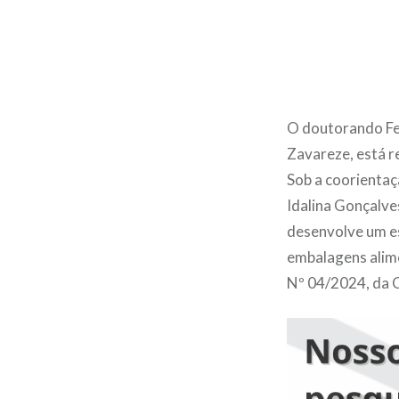
O doutorando Fel
Zavareze, está r
Sob a coorientaç
Idalina Gonçalve
desenvolve um es
embalagens alime
Nº 04/2024, da C