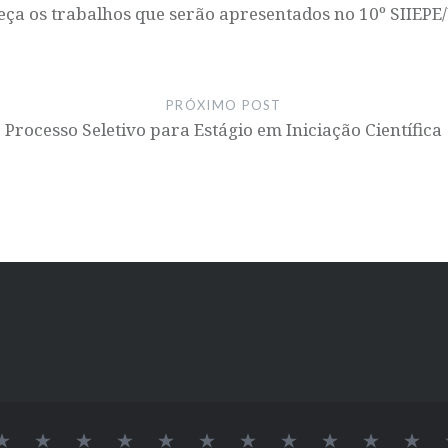
ça os trabalhos que serão apresentados no 10º SIIEPE
PRÓXIMO POST
Processo Seletivo para Estágio em Iniciação Científica
INÍCIO
SOBRE
LAB
Logo
DOCENTES
Alvaro
Elessandra
GRUPO
Pós-
Doutora
Me