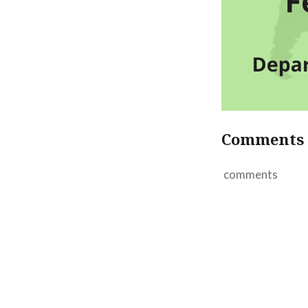
Comments
comments
Navegação
de