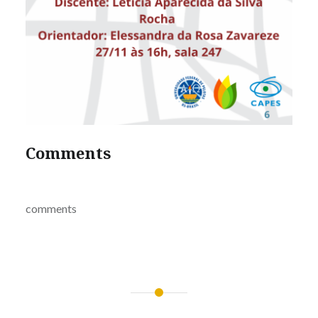
Comments
comments
Navegação