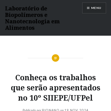
Ir
Laboratório de
MENU
para
Biopolímeros e
conteúdo
Nanotecnologia em
Alimentos
Conheça os trabalhos
que serão apresentados
no 10º SIIEPE/UFPel
Publicado por
BIONANO
on
19 NOV 2024