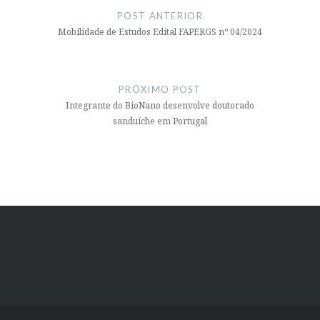
de
POST ANTERIOR
Post
Mobilidade de Estudos Edital FAPERGS nº 04/2024
PRÓXIMO POST
Integrante do BioNano desenvolve doutorado
sanduíche em Portugal