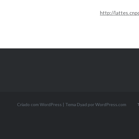
http://lattes.c
Criado com WordPress
|
Tema Dyad por
WordPress.com