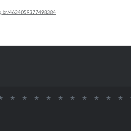
npq.br/4634059377498384
INÍCIO
SOBRE
LAB
Logo
DOCENTES
Alvaro
Elessandra
GRUPO
Pós-
Doutora
Me
BIONANO
709
Lab
Renato
da
DE
Doutorandos
BioNano
Guerra
Rosa
PESQUISA
Dias
Zavareze