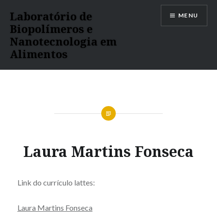
Ir
Laboratório de
MENU
para
Biopolímeros e
conteúdo
Nanotecnologia em
Alimentos
Laura Martins Fonseca
Link do currículo lattes:
Laura Martins Fonseca