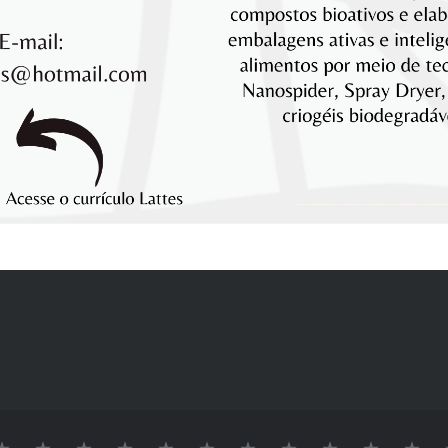
INÍCIO
SOBRE
LAB
Logo
DOCENTES
Alvaro
Elessandra
GRUPO
Pós-
Doutora
Me