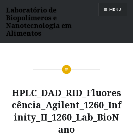
Ir
Laboratório de
MENU
para
Biopolímeros e
conteúdo
Nanotecnologia em
Alimentos
HPLC_DAD_RID_Fluores
cência_Agilent_1260_Inf
inity_II_1260_Lab_BioN
ano