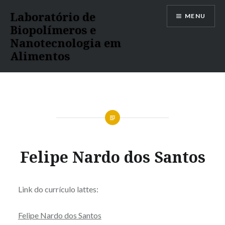
Ir
Laboratório de
MENU
para
Biopolímeros e
conteúdo
Nanotecnologia em
Alimentos
Felipe Nardo dos Santos
Link do currículo lattes:
Felipe Nardo dos Santos